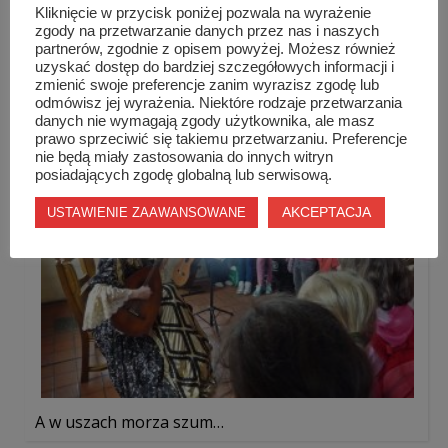
Kliknięcie w przycisk poniżej pozwala na wyrażenie
zgody na przetwarzanie danych przez nas i naszych
partnerów, zgodnie z opisem powyżej. Możesz również
Projekt Erasmus+ w Sienkiewiczu – mobilność ...
uzyskać dostęp do bardziej szczegółowych informacji i
zmienić swoje preferencje zanim wyrazisz zgodę lub
odmówisz jej wyrażenia. Niektóre rodzaje przetwarzania
danych nie wymagają zgody użytkownika, ale masz
prawo sprzeciwić się takiemu przetwarzaniu. Preferencje
nie będą miały zastosowania do innych witryn
posiadających zgodę globalną lub serwisową.
AKCEPTACJA
USTAWIENIE ZAAWANSOWANE
A w uszach morza szum…