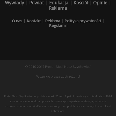
Wywiady
|
Powiat
|
Edukacja
|
Kościół
|
Opinie
|
Reklama
O nas
|
Kontakt
|
Reklama
|
Polityka prywatności
|
Regulamin
© 2010-2017 Press - Med 'Nasz Szydłowiec'
Wszelkie prawa zastrzeżone!
Portal Nasz Szydłowiec na podstawie art. 25 ust. 1 pkt. 1 b ustawy z dnia 4 lutego 1994
roku o prawie autorskim i prawach pokrewnych wyraźnie zastrzega, że dalsze
rozpowszechnianie artykułów zamieszczonych na portalu www.naszszydlowiec.pl jest
zabronione.