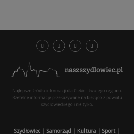
Najlepsze źródło informacji dla Ciebie i twojego regionu.
Rzetelne informacje przekazywane na bieżąco z powiatu
szydłowieckiego i nie tylko.
Szydłowiec
|
Samorząd
|
Kultura
|
Sport
|