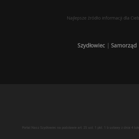
Najlepsze źródło informacji dla Cie
Szydłowiec
|
Samorząd
Portal Nasz Szydłowiec na podstawie art. 25 ust. 1 pkt. 1 b ustawy z dnia 4 