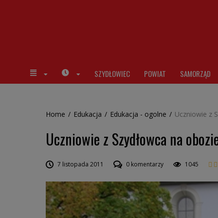
SZYDŁOWIEC
POWIAT
SAMORZĄD
Home
/
Edukacja
/
Edukacja - ogolne
/
Uczniowie z 
Uczniowie z Szydłowca na oboz
7 listopada 2011
0 komentarzy
1045