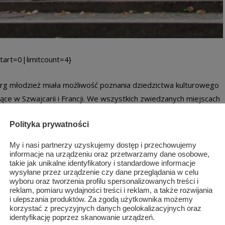
tart=0|limitcount=4}
burg młodzież miała możliwość poznania dziedzictwa kulturowego
ące w Szwajcarii i Francji. We wszystkich zwiedzanych miejscach
ijały ich znajomość języka niemieckiego oraz rozszerzały zakres
Polityka prywatności
a szkoły zorganizowała p. Aneta Jaromin, a opiekę sprawowały
My i nasi partnerzy uzyskujemy dostęp i przechowujemy
informacje na urządzeniu oraz przetwarzamy dane osobowe,
takie jak unikalne identyfikatory i standardowe informacje
wysyłane przez urządzenie czy dane przeglądania w celu
wyboru oraz tworzenia profilu spersonalizowanych treści i
reklam, pomiaru wydajności treści i reklam, a także rozwijania
i ulepszania produktów. Za zgodą użytkownika możemy
korzystać z precyzyjnych danych geolokalizacyjnych oraz
identyfikację poprzez skanowanie urządzeń.