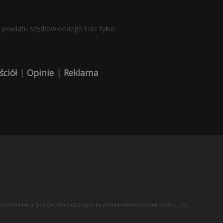
powiatu szydłowieckiego i nie tylko.
ściół
|
Opinie
|
Reklama
powszechnianie artykułów zamieszczonych na portalu www.naszszydlowiec.pl jest