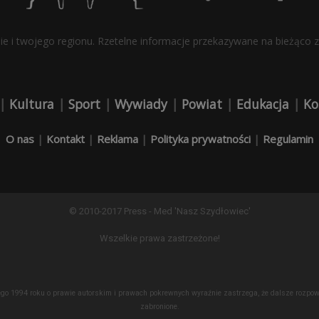
bie i twojego regionu. Rzetelne informacje przekazywane na bieżąco z 
|
Kultura
|
Sport
|
Wywiady
|
Powiat
|
Edukacja
|
Ko
O nas
|
Kontakt
|
Reklama
|
Polityka prywatności
|
Regulamin
© 2010-2017 Press - Med 'Nasz Szydłowiec'
Wszelkie prawa zastrzeżone!
lutego 1994 roku o prawie autorskim i prawach pokrewnych wyraźnie zastrzega, że dalsze roz
zabronione.