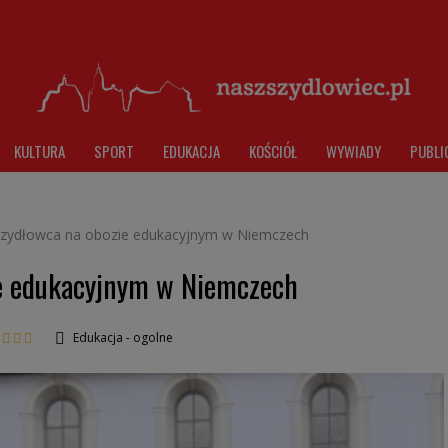
KULTURA
SPORT
EDUKACJA
KOŚCIÓŁ
WYWIADY
PUBLI
Szydłowca na obozie edukacyjnym w Niemczech
ie edukacyjnym w Niemczech
Edukacja - ogolne