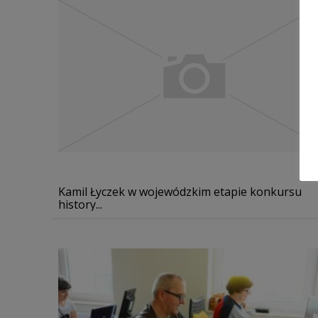
Kamil Łyczek w wojewódzkim etapie konkursu
history...