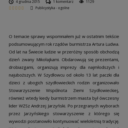
4 grudnia 2015
1 komentarz
1129
Publicystyka - ogolne
O temacie sprawy wspomniałem już w ostatnim tekście
podsumowującym rok rządów burmistrza Artura Ludwa.
Od lat na Świecie ludzie w przeróżny sposób obchodzą
dzień zwany Mikołajkami. Obdarowują się prezentami,
drobiazgami, organizują imprezy dla najmłodszych i
najuboższych. W Szydłowcu od około 13 lat paczki dla
dzieci z ubogich szydłowieckich rodzin organizowało
Stowarzyszenie Wspólnota Ziemi Szydłowieckiej,
również wtedy kiedy burmistrzem miasta był ówczesny
lider WZSz Andrzej Jarzyński. Po przegranych wyborach
przez Jarzyńskiego stowarzyszenie z którego się
wywodzi postanowiło kontynuować wieloletnią tradycję.