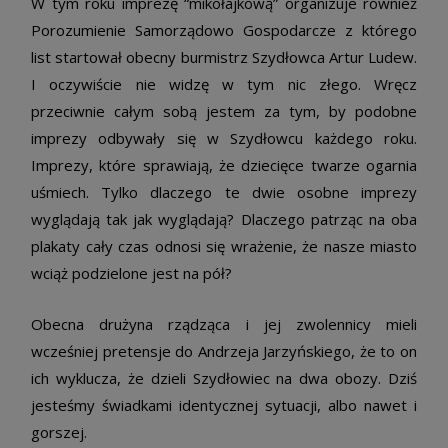
W tym roku imprezę “mikołajkową” organizuje również
Porozumienie Samorządowo Gospodarcze z którego
list startował obecny burmistrz Szydłowca Artur Ludew.
I oczywiście nie widzę w tym nic złego. Wręcz
przeciwnie całym sobą jestem za tym, by podobne
imprezy odbywały się w Szydłowcu każdego roku.
Imprezy, które sprawiają, że dziecięce twarze ogarnia
uśmiech. Tylko dlaczego te dwie osobne imprezy
wyglądają tak jak wyglądają? Dlaczego patrząc na oba
plakaty cały czas odnosi się wrażenie, że nasze miasto
wciąż podzielone jest na pół?
Obecna drużyna rządząca i jej zwolennicy mieli
wcześniej pretensje do Andrzeja Jarzyńskiego, że to on
ich wyklucza, że dzieli Szydłowiec na dwa obozy. Dziś
jesteśmy świadkami identycznej sytuacji, albo nawet i
gorszej.