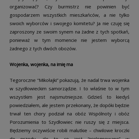
organizować? Czy burmistrz nie powinien być
gospodarzem wszystkich mieszkańców, a nie tylko
swoich wyborców i swojego komitetu? Ja nie czuję się
zaproszony ze swoim synem na żadne z tych spotkań,
ponieważ w tym momencie nie jestem wyborcą
żadnego z tych dwóch obozów.
Wojenka, wojenka, na imię ma
Tegoroczne “Mikołajki” pokazują, że nadal trwa wojenka
w szydłowieckim samorządzie. I to właśnie to w tym
wszystkim jest najsmutniejsze. Gdzieś to kiedyś
powiedziałem, ale jestem przekonany, że dopóki będzie
trwał ten chory podział na obóz Wspólnoty i obóz
Porozumienia to Szydłowiec nie ruszy się z miejsca.
Będziemy oczywiście robili malutkie – chwilowe kroczki
do przodu, ale to co jest “pielęgnowane” w