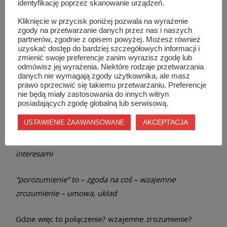
identyfikację poprzez skanowanie urządzeń.
Na koniec polecam zarówno Porozumieniu
Samorządowo Gospodarczemu i Wspólnocie Ziemi
Kliknięcie w przycisk poniżej pozwala na wyrażenie
zgody na przetwarzanie danych przez nas i naszych
Szydłowieckiej by zajrzeli do Słownika Języka Polskiego,
partnerów, zgodnie z opisem powyżej. Możesz również
bo chyba zapomnieli co oznaczają pierwsze słowa z
uzyskać dostęp do bardziej szczegółowych informacji i
zmienić swoje preferencje zanim wyrazisz zgodę lub
Waszych nazw. W tym pędzie do władzy i zaspokajaniu
odmówisz jej wyrażenia. Niektóre rodzaje przetwarzania
własnych ambicji zapomnieliście, że:
danych nie wymagają zgody użytkownika, ale masz
prawo sprzeciwić się takiemu przetwarzaniu. Preferencje
nie będą miały zastosowania do innych witryn
“wspólnota” to – odznaczanie się wspólnymi cechami,
posiadających zgodę globalną lub serwisową.
wspólne posiadanie lub przeżywanie czegoś – to, co
AKCEPTACJA
USTAWIENIE ZAAWANSOWANE
łączy, zespala – grupa osób związana wspólnym
pochodzeniem, wspólną kulturą lub wspólnymi
interesami
“porozumienie” to – zgoda na coś – wzajemne
zrozumienie – umowa, układ
Gdzie więc to połączenie? wzajemne zrozumienie?