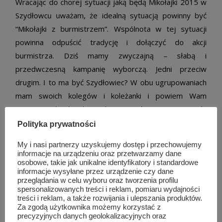
Wracając do chorej sytuacji jaką będą Mikołajki 2015 w
Szydłowcu uważam, że idealną sytuacją powinny być
“Mikołajki z burmistrzem”. Wspólnota w tej sytuacji
powinna odpuścić tradycję i dołączyć do akcji
burmistrza. Dziś mamy zwyczajną – słabą i
przedwczesną kampanię wyborczą. Jedni przeciw
drugim. I to ma być Szydłowiec? W obu ugrupowaniach
mam swoich kolegów i koleżanki i powiem Wam
szczerze, że bardzo zdegustowała mnie zaistniała
sytuacja. Ci, którzy powinni dawać przykład
Polityka prywatności
zjednoczenia i wzajemnego wsparcia pokazują ludziom
My i nasi partnerzy uzyskujemy dostęp i przechowujemy
chory układ, chory podział. Na lepszych i gorszych?
informacje na urządzeniu oraz przetwarzamy dane
Tylko, którzy są którzy? Nic się nie zmieniło w
osobowe, takie jak unikalne identyfikatory i standardowe
informacje wysyłane przez urządzenie czy dane
Szydłowcu, jeżeli o to chce ktoś zapytać…
przeglądania w celu wyboru oraz tworzenia profilu
spersonalizowanych treści i reklam, pomiaru wydajności
treści i reklam, a także rozwijania i ulepszania produktów.
Zajrzyjcie do słownika
Za zgodą użytkownika możemy korzystać z
precyzyjnych danych geolokalizacyjnych oraz