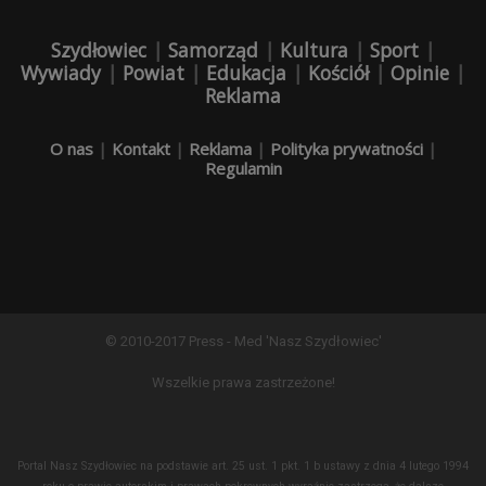
Szydłowiec
|
Samorząd
|
Kultura
|
Sport
|
Wywiady
|
Powiat
|
Edukacja
|
Kościół
|
Opinie
|
Reklama
O nas
|
Kontakt
|
Reklama
|
Polityka prywatności
|
Regulamin
© 2010-2017 Press - Med 'Nasz Szydłowiec'
Wszelkie prawa zastrzeżone!
Portal Nasz Szydłowiec na podstawie art. 25 ust. 1 pkt. 1 b ustawy z dnia 4 lutego 1994