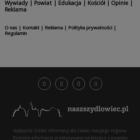
Wywiady
|
Powiat
|
Edukacja
|
Kościół
|
Opinie
|
Reklama
O nas
|
Kontakt
|
Reklama
|
Polityka prywatności
|
Regulamin
Najlepsze źródło informacji dla Ciebie i twojego regionu.
Rzetelne informacje przekazywane na bieżąco z powiatu