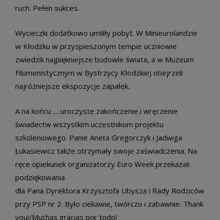
ruch. Pełen sukces.
Wycieczki dodatkowo umiliły pobyt. W Minieurolandzie
w Kłodzku w przyspieszonym tempie uczniowie
zwiedzili najpiękniejsze budowle świata, a w Muzeum
Filumenistycznym w Bystrzycy Kłodzkiej obejrzeli
najróżniejsze ekspozycje zapałek.
A na końcu … uroczyste zakończenie i wręczenie
świadectw wszystkim uczestnikom projektu
szkoleniowego. Panie Aneta Gregorczyk i Jadwiga
Łukasiewicz także otrzymały swoje zaświadczenia. Na
ręce opiekunek organizatorzy Euro Week przekazali
podziękowania
dla Pana Dyrektora Krzysztofa Ubysza i Rady Rodziców
przy PSP nr 2. Było ciekawie, twórczo i zabawnie. Thank
you!/Muchas gracias por todo!