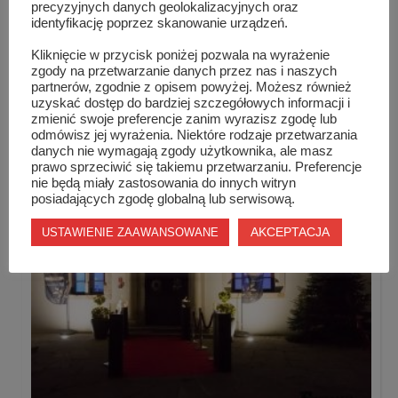
precyzyjnych danych geolokalizacyjnych oraz
identyfikację poprzez skanowanie urządzeń.
Kliknięcie w przycisk poniżej pozwala na wyrażenie
zgody na przetwarzanie danych przez nas i naszych
partnerów, zgodnie z opisem powyżej. Możesz również
uzyskać dostęp do bardziej szczegółowych informacji i
Kursy Zawodowe w Centrum Kształcenia
zmienić swoje preferencje zanim wyrazisz zgodę lub
Zawodowego i ...
odmówisz jej wyrażenia. Niektóre rodzaje przetwarzania
danych nie wymagają zgody użytkownika, ale masz
prawo sprzeciwić się takiemu przetwarzaniu. Preferencje
nie będą miały zastosowania do innych witryn
posiadających zgodę globalną lub serwisową.
AKCEPTACJA
USTAWIENIE ZAAWANSOWANE