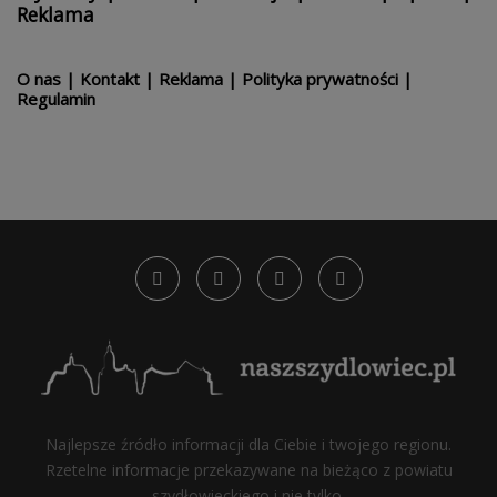
Reklama
O nas
|
Kontakt
|
Reklama
|
Polityka prywatności
|
Regulamin
Najlepsze źródło informacji dla Ciebie i twojego regionu.
Rzetelne informacje przekazywane na bieżąco z powiatu
szydłowieckiego i nie tylko.