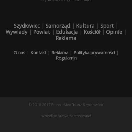
Szydłowiec
|
Samorząd
|
Kultura
|
Sport
|
Wywiady
|
Powiat
|
Edukacja
|
Kościół
|
Opinie
|
Reklama
O nas
|
Kontakt
|
Reklama
|
Polityka prywatności
|
Regulamin
© 2010-2017 Press - Med 'Nasz Szydłowiec'
Wszelkie prawa zastrzeżone!