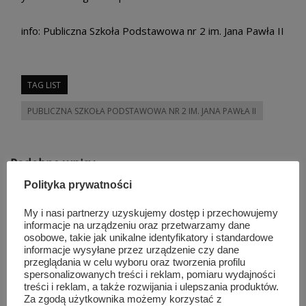
info: Publiczna Szkoła Podstawowa nr 2 im. Jana Pawła II
TAG LIST
PUBLICZNA SZKOŁA PODSTAWOWA NR 2 IM. JANA PAWŁA II
Podobne wpisy
Polityka prywatności
My i nasi partnerzy uzyskujemy dostęp i przechowujemy
informacje na urządzeniu oraz przetwarzamy dane
osobowe, takie jak unikalne identyfikatory i standardowe
informacje wysyłane przez urządzenie czy dane
przeglądania w celu wyboru oraz tworzenia profilu
spersonalizowanych treści i reklam, pomiaru wydajności
treści i reklam, a także rozwijania i ulepszania produktów.
Za zgodą użytkownika możemy korzystać z