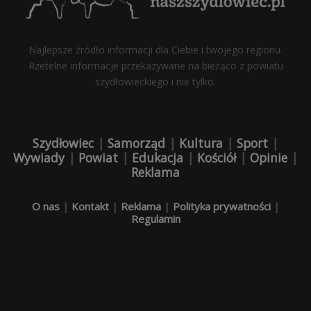
Najlepsze źródło informacji dla Ciebie i twojego regionu.
Rzetelne informacje przekazywane na bieżąco z powiatu
szydłowieckiego i nie tylko.
Szydłowiec
|
Samorząd
|
Kultura
|
Sport
|
Wywiady
|
Powiat
|
Edukacja
|
Kościół
|
Opinie
|
Reklama
O nas
|
Kontakt
|
Reklama
|
Polityka prywatności
|
Regulamin