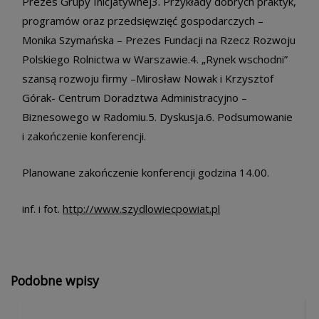
Prezes Grupy Inicjatywnej3. Przykłady dobrych praktyk,
programów oraz przedsięwzięć gospodarczych –
Monika Szymańska – Prezes Fundacji na Rzecz Rozwoju
Polskiego Rolnictwa w Warszawie.4. „Rynek wschodni”
szansą rozwoju firmy –Mirosław Nowak i Krzysztof
Górak- Centrum Doradztwa Administracyjno –
Biznesowego w Radomiu.5. Dyskusja.6. Podsumowanie
i zakończenie konferencji.
Planowane zakończenie konferencji godzina 14.00.
inf. i fot.
http://www.szydlowiecpowiat.pl
Podobne wpisy