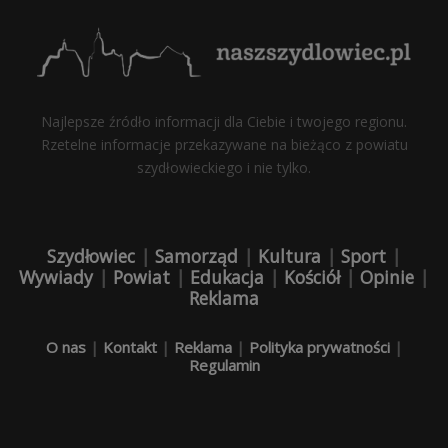
Najlepsze źródło informacji dla Ciebie i twojego regionu.
Rzetelne informacje przekazywane na bieżąco z powiatu
szydłowieckiego i nie tylko.
Szydłowiec
|
Samorząd
|
Kultura
|
Sport
|
Wywiady
|
Powiat
|
Edukacja
|
Kościół
|
Opinie
|
Reklama
O nas
|
Kontakt
|
Reklama
|
Polityka prywatności
|
Regulamin