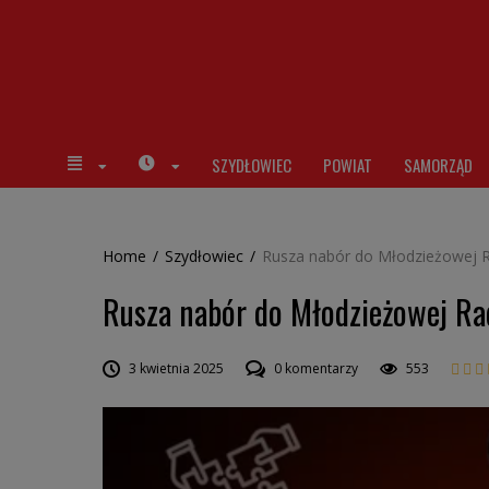
SZYDŁOWIEC
POWIAT
SAMORZĄD
Home
/
Szydłowiec
/
Rusza nabór do Młodzieżowej R
Rusza nabór do Młodzieżowej Ra
3 kwietnia 2025
0 komentarzy
553