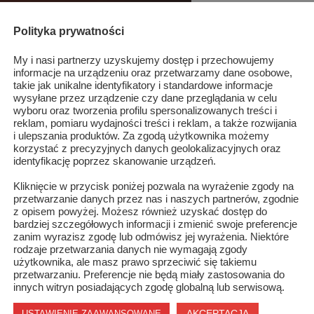
Polityka prywatności
My i nasi partnerzy uzyskujemy dostęp i przechowujemy
informacje na urządzeniu oraz przetwarzamy dane osobowe,
takie jak unikalne identyfikatory i standardowe informacje
wysyłane przez urządzenie czy dane przeglądania w celu
wyboru oraz tworzenia profilu spersonalizowanych treści i
reklam, pomiaru wydajności treści i reklam, a także rozwijania
i ulepszania produktów. Za zgodą użytkownika możemy
korzystać z precyzyjnych danych geolokalizacyjnych oraz
identyfikację poprzez skanowanie urządzeń.
Kliknięcie w przycisk poniżej pozwala na wyrażenie zgody na
przetwarzanie danych przez nas i naszych partnerów, zgodnie
z opisem powyżej. Możesz również uzyskać dostęp do
bardziej szczegółowych informacji i zmienić swoje preferencje
zanim wyrazisz zgodę lub odmówisz jej wyrażenia. Niektóre
rodzaje przetwarzania danych nie wymagają zgody
użytkownika, ale masz prawo sprzeciwić się takiemu
przetwarzaniu. Preferencje nie będą miały zastosowania do
innych witryn posiadających zgodę globalną lub serwisową.
AKCEPTACJA
USTAWIENIE ZAAWANSOWANE