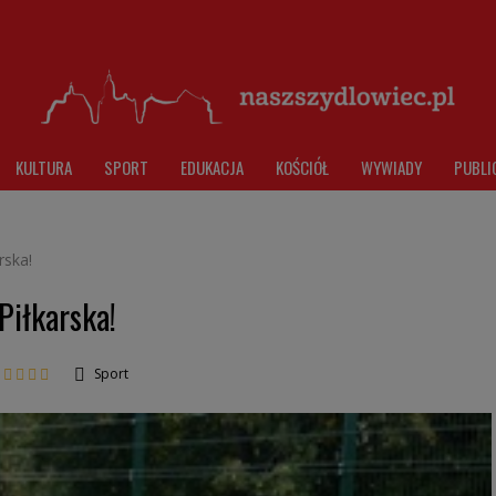
KULTURA
SPORT
EDUKACJA
KOŚCIÓŁ
WYWIADY
PUBLI
rska!
Piłkarska!
Sport