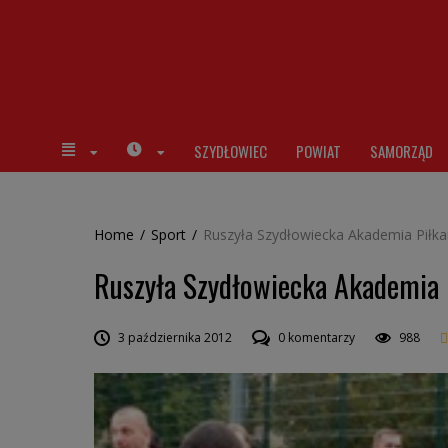
SZYDŁOWIEC
POWIAT
SAMORZĄD
Home
/
Sport
/
Ruszyła Szydłowiecka Akademia Piłka
Ruszyła Szydłowiecka Akademia 
3 października 2012
0 komentarzy
988