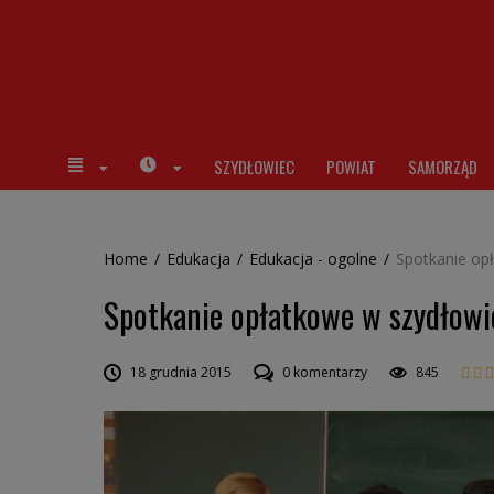
SZYDŁOWIEC
POWIAT
SAMORZĄD
Home
/
Edukacja
/
Edukacja - ogolne
/
Spotkanie opł
Spotkanie opłatkowe w szydłowie
18 grudnia 2015
0 komentarzy
845