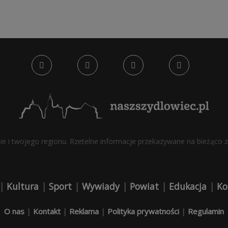
bie i twojego regionu. Rzetelne informacje przekazywane na bieżąco z 
|
Kultura
|
Sport
|
Wywiady
|
Powiat
|
Edukacja
|
Ko
O nas
|
Kontakt
|
Reklama
|
Polityka prywatności
|
Regulamin