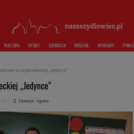
KULTURA
SPORT
EDUKACJA
KOŚCIÓŁ
WYWIADY
PUBLI
atkowe w szydłowieckiej „Jedynce”
ckiej „Jedynce”
Edukacja - ogolne