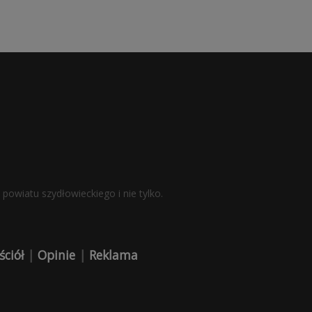
powiatu szydłowieckiego i nie tylko.
ściół
|
Opinie
|
Reklama