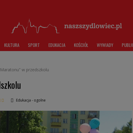
KULTURA
SPORT
EDUKACJA
KOŚCIÓŁ
WYWIADY
PUBLI
 Maratonu” w przedszkolu
dszkolu
Edukacja - ogolne