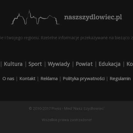
bie i twojego regionu. Rzetelne informacje przekazywane na bieżąco z 
|
Kultura
|
Sport
|
Wywiady
|
Powiat
|
Edukacja
|
Ko
O nas
|
Kontakt
|
Reklama
|
Polityka prywatności
|
Regulamin
© 2010-2017 Press - Med 'Nasz Szydłowiec'
Wszelkie prawa zastrzeżone!