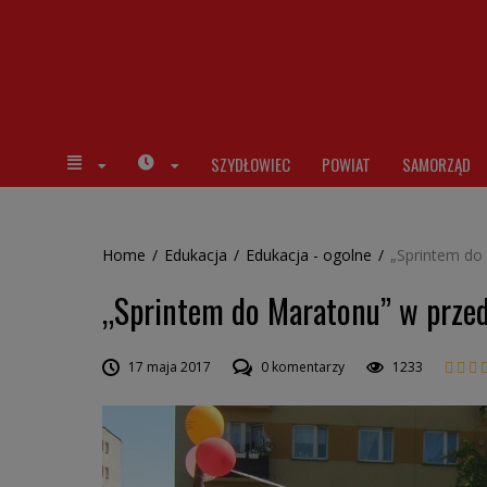
SZYDŁOWIEC
POWIAT
SAMORZĄD
Home
/
Edukacja
/
Edukacja - ogolne
/
„Sprintem do
„Sprintem do Maratonu” w prze
17 maja 2017
0 komentarzy
1233