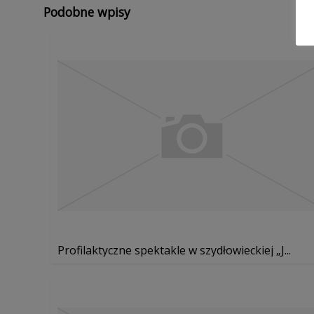
Podobne wpisy
Profilaktyczne spektakle w szydłowieckiej „J...