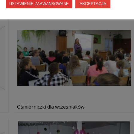
AKCEPTACJA
USTAWIENIE ZAAWANSOWANE
Ośmiorniczki dla wcześniaków