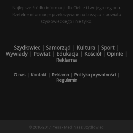
Najlepsze źródło informacji dla Ciebie i twojego regionu.
Rzetelne informacje przekazywane na bieżąco z powiatu
szydłowieckiego i nie tylko.
Szydłowiec
|
Samorząd
|
Kultura
|
Sport
|
Wywiady
|
Powiat
|
Edukacja
|
Kościół
|
Opinie
|
Reklama
O nas
|
Kontakt
|
Reklama
|
Polityka prywatności
|
Regulamin
© 2010-2017 Press - Med 'Nasz Szydłowiec'