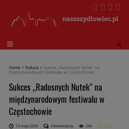
Home
/
Kultura
/
Sukces „Radosnych Nutek” na
międzynarodowym festiwalu w Częstochowie
Sukces „Radosnych Nutek” na
międzynarodowym festiwalu w
Częstochowie
12 maja 2026
0 komentarzy
240