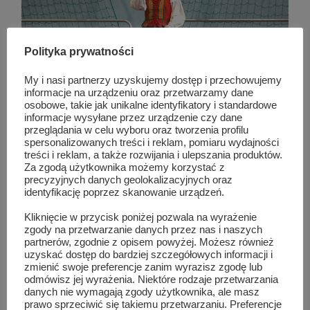
Polityka prywatności
My i nasi partnerzy uzyskujemy dostęp i przechowujemy
informacje na urządzeniu oraz przetwarzamy dane
osobowe, takie jak unikalne identyfikatory i standardowe
informacje wysyłane przez urządzenie czy dane
przeglądania w celu wyboru oraz tworzenia profilu
spersonalizowanych treści i reklam, pomiaru wydajności
TAG LIST
RADOSNE NUTKI
treści i reklam, a także rozwijania i ulepszania produktów.
Za zgodą użytkownika możemy korzystać z
precyzyjnych danych geolokalizacyjnych oraz
identyfikację poprzez skanowanie urządzeń.
Podobne wpisy
Kliknięcie w przycisk poniżej pozwala na wyrażenie
zgody na przetwarzanie danych przez nas i naszych
partnerów, zgodnie z opisem powyżej. Możesz również
uzyskać dostęp do bardziej szczegółowych informacji i
zmienić swoje preferencje zanim wyrazisz zgodę lub
odmówisz jej wyrażenia. Niektóre rodzaje przetwarzania
danych nie wymagają zgody użytkownika, ale masz
prawo sprzeciwić się takiemu przetwarzaniu. Preferencje