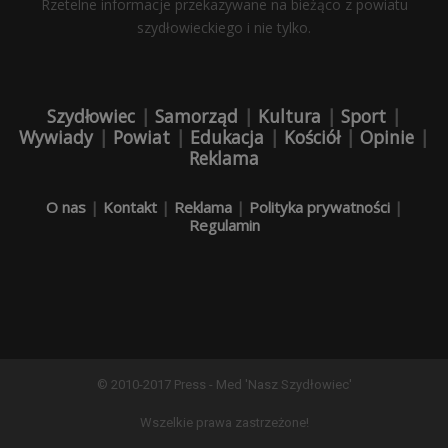
Rzetelne informacje przekazywane na bieżąco z powiatu
szydłowieckiego i nie tylko.
Szydłowiec
|
Samorząd
|
Kultura
|
Sport
|
Wywiady
|
Powiat
|
Edukacja
|
Kościół
|
Opinie
|
Reklama
O nas
|
Kontakt
|
Reklama
|
Polityka prywatności
|
Regulamin
© 2010-2017 Press - Med 'Nasz Szydłowiec'
Wszelkie prawa zastrzeżone!