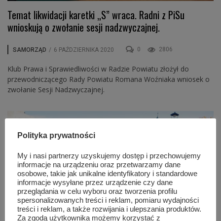
Temat likwidacji karetki „S” wraca. Radni z PiSu
wnioskują o zwołanie sesji nadzwyczajnej.
0
2806
SAMORZĄD
/
6 PAŹDZIERNIKA 2020
Klub Prawa i Sprawiedliwości w Radzie Powiatu złożył do
przewodniczącego Rady Powiatu Romana Woźniaka wniosek o
zwołanie Sesji Nadzwyczajnej.
Polityka prywatności
My i nasi partnerzy uzyskujemy dostęp i przechowujemy
informacje na urządzeniu oraz przetwarzamy dane
osobowe, takie jak unikalne identyfikatory i standardowe
informacje wysyłane przez urządzenie czy dane
przeglądania w celu wyboru oraz tworzenia profilu
spersonalizowanych treści i reklam, pomiaru wydajności
treści i reklam, a także rozwijania i ulepszania produktów.
Za zgodą użytkownika możemy korzystać z