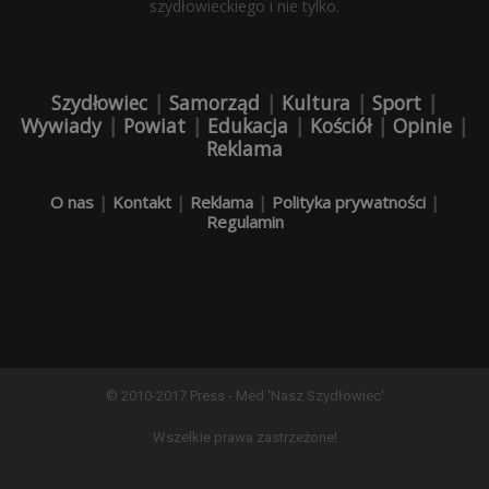
szydłowieckiego i nie tylko.
Szydłowiec
|
Samorząd
|
Kultura
|
Sport
|
Wywiady
|
Powiat
|
Edukacja
|
Kościół
|
Opinie
|
Reklama
O nas
|
Kontakt
|
Reklama
|
Polityka prywatności
|
Regulamin
© 2010-2017 Press - Med 'Nasz Szydłowiec'
Wszelkie prawa zastrzeżone!