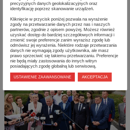
precyzyjnych danych geolokalizacyjnych oraz
Konferencja prasowa
identyfikację poprzez skanowanie urządzeń.
Kliknięcie w przycisk poniżej pozwala na wyrażenie
0
2694
SZYDŁOWIEC
/
1 PAŹDZIERNIKA 2019
zgody na przetwarzanie danych przez nas i naszych
partnerów, zgodnie z opisem powyżej. Możesz również
1 października na szydłowieckim Rynku odbyła się krótka
uzyskać dostęp do bardziej szczegółowych informacji i
zmienić swoje preferencje zanim wyrazisz zgodę lub
konferencja prasowa w której udział wzięli: Jarosław
odmówisz jej wyrażenia. Niektóre rodzaje przetwarzania
Gowin wiceprezes Rady Ministrów i minister nauki i szkolnictwa
danych nie wymagają zgody użytkownika, ale masz
wyższego oraz kandydat PiS w okręgu radomskim Jan Strzeżek.
prawo sprzeciwić się takiemu przetwarzaniu. Preferencje
nie będą miały zastosowania do innych witryn
posiadających zgodę globalną lub serwisową.
AKCEPTACJA
USTAWIENIE ZAAWANSOWANE