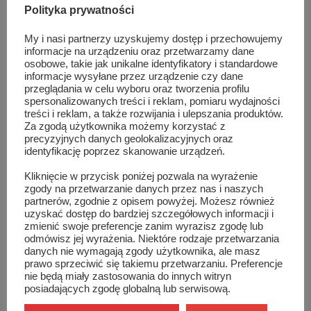
Polityka prywatności
• Damianowi Ziółkowskiemu z Teatru Poezji i Muzyki U
My i nasi partnerzy uzyskujemy dostęp i przechowujemy
RADZIWIŁŁA za rolę OFICERA SS w spektaklu pt. „Dzień
informacje na urządzeniu oraz przetwarzamy dane
osobowe, takie jak unikalne identyfikatory i standardowe
gniewu”
informacje wysyłane przez urządzenie czy dane
przeglądania w celu wyboru oraz tworzenia profilu
• Weronice Wilczyńskiej z Teatru POZYTYWKA za rolę
spersonalizowanych treści i reklam, pomiaru wydajności
treści i reklam, a także rozwijania i ulepszania produktów.
NIBKA w spektaklu pt. „ W małym dworku”
Za zgodą użytkownika możemy korzystać z
precyzyjnych danych geolokalizacyjnych oraz
identyfikację poprzez skanowanie urządzeń.
• Iwonie Szewc z Teatru METAFORA za rolę IWONY w
spektaklu pt. „Pięć minut”
Kliknięcie w przycisk poniżej pozwala na wyrażenie
zgody na przetwarzanie danych przez nas i naszych
partnerów, zgodnie z opisem powyżej. Możesz również
• Sylwii Jarszak za monodram pt. „W mojej obronie”.
uzyskać dostęp do bardziej szczegółowych informacji i
zmienić swoje preferencje zanim wyrazisz zgodę lub
Ponadto Jury wyróżniło:
odmówisz jej wyrażenia. Niektóre rodzaje przetwarzania
danych nie wymagają zgody użytkownika, ale masz
• Teatr ZGRAJA Z WIOLINOWEJ z Domu Sztuki SMB Jary
prawo sprzeciwić się takiemu przetwarzaniu. Preferencje
nie będą miały zastosowania do innych witryn
w Warszawie za spektakl pt. „JAK JEST”
posiadających zgodę globalną lub serwisową.