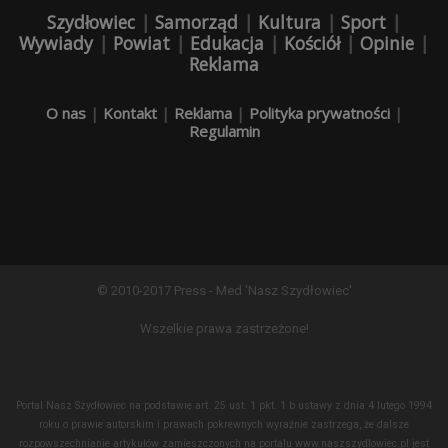
Szydłowiec
|
Samorząd
|
Kultura
|
Sport
|
Wywiady
|
Powiat
|
Edukacja
|
Kościół
|
Opinie
|
Reklama
O nas
|
Kontakt
|
Reklama
|
Polityka prywatności
|
Regulamin
© 2010-2017 Press - Med 'Nasz Szydłowiec'
Wszelkie prawa zastrzeżone!
Portal Nasz Szydłowiec na podstawie art. 25 ust. 1 pkt. 1 b ustawy z dnia 4 lutego 1994
roku o prawie autorskim i prawach pokrewnych wyraźnie zastrzega, że dalsze
rozpowszechnianie artykułów zamieszczonych na portalu www.naszszydlowiec.pl jest