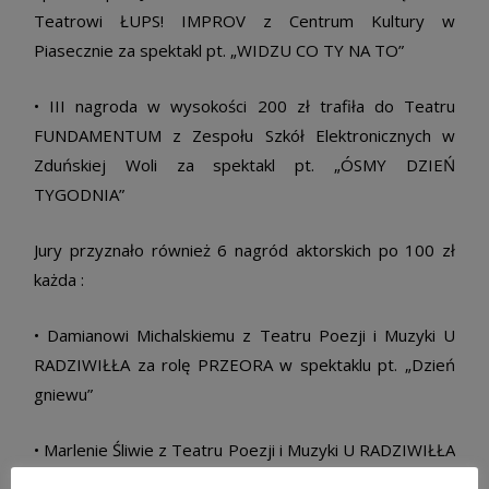
Teatrowi ŁUPS! IMPROV z Centrum Kultury w
Piasecznie za spektakl pt. „WIDZU CO TY NA TO”
• III nagroda w wysokości 200 zł trafiła do Teatru
FUNDAMENTUM z Zespołu Szkół Elektronicznych w
Zduńskiej Woli za spektakl pt. „ÓSMY DZIEŃ
TYGODNIA”
Jury przyznało również 6 nagród aktorskich po 100 zł
każda :
• Damianowi Michalskiemu z Teatru Poezji i Muzyki U
RADZIWIŁŁA za rolę PRZEORA w spektaklu pt. „Dzień
gniewu”
• Marlenie Śliwie z Teatru Poezji i Muzyki U RADZIWIŁŁA
za rolę PROSTYTUTKI w spektaklu pt. „Dzień gniewu”