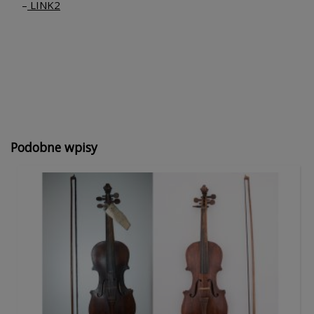
–
LINK2
Podobne wpisy