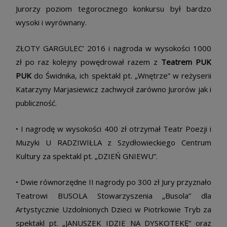
Jurorzy poziom tegorocznego konkursu był bardzo
wysoki i wyrównany.
ZŁOTY GARGULEC’ 2016 i nagroda w wysokości 1000
zł po raz kolejny powędrował razem z
Teatrem PUK
PUK
do Świdnika, ich spektakl pt. „Wnętrze” w reżyserii
Katarzyny Marjasiewicz zachwycił zarówno Jurorów jak i
publiczność.
• I nagrodę w wysokości 400 zł otrzymał Teatr Poezji i
Muzyki U RADZIWIŁLA z Szydłowieckiego Centrum
Kultury za spektakl pt. „DZIEŃ GNIEWU”.
• Dwie równorzędne II nagrody po 300 zł Jury przyznało
Teatrowi BUSOLA Stowarzyszenia „Busola” dla
Artystycznie Uzdolnionych Dzieci w Piotrkowie Tryb za
spektakl pt. „JANUSZEK IDZIE NA DYSKOTEKĘ” oraz