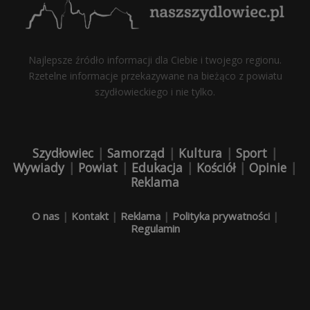
Najlepsze źródło informacji dla Ciebie i twojego regionu.
Rzetelne informacje przekazywane na bieżąco z powiatu
szydłowieckiego i nie tylko.
Szydłowiec
|
Samorząd
|
Kultura
|
Sport
|
Wywiady
|
Powiat
|
Edukacja
|
Kościół
|
Opinie
|
Reklama
O nas
|
Kontakt
|
Reklama
|
Polityka prywatności
|
Regulamin