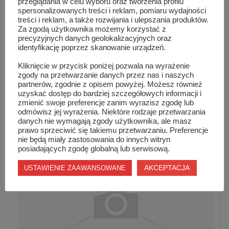
przeglądania w celu wyboru oraz tworzenia profilu
spersonalizowanych treści i reklam, pomiaru wydajności
treści i reklam, a także rozwijania i ulepszania produktów.
Za zgodą użytkownika możemy korzystać z
precyzyjnych danych geolokalizacyjnych oraz
identyfikację poprzez skanowanie urządzeń.
Kliknięcie w przycisk poniżej pozwala na wyrażenie
zgody na przetwarzanie danych przez nas i naszych
partnerów, zgodnie z opisem powyżej. Możesz również
uzyskać dostęp do bardziej szczegółowych informacji i
zmienić swoje preferencje zanim wyrazisz zgodę lub
Uczniowie „Kopernika” w finale pożarni...
odmówisz jej wyrażenia. Niektóre rodzaje przetwarzania
danych nie wymagają zgody użytkownika, ale masz
prawo sprzeciwić się takiemu przetwarzaniu. Preferencje
nie będą miały zastosowania do innych witryn
posiadających zgodę globalną lub serwisową.
AKCEPTACJA
USTAWIENIE ZAAWANSOWANE