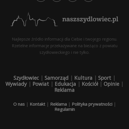
Najlepsze źródło informacji dla Ciebie i twojego regionu.
Rzetelne informacje przekazywane na bieżąco z powiatu
szydłowieckiego i nie tylko.
Szydłowiec
|
Samorząd
|
Kultura
|
Sport
|
Wywiady
|
Powiat
|
Edukacja
|
Kościół
|
Opinie
|
Reklama
O nas
|
Kontakt
|
Reklama
|
Polityka prywatności
|
Regulamin