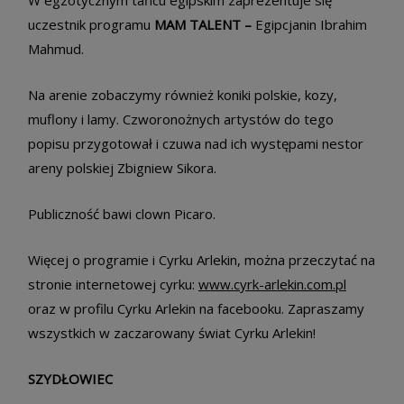
W egzotycznym tańcu egipskim zaprezentuje się
uczestnik programu
MAM TALENT –
Egipcjanin Ibrahim
Mahmud.
Na arenie zobaczymy również koniki polskie, kozy,
muflony i lamy. Czworonożnych artystów do tego
popisu przygotował i czuwa nad ich występami nestor
areny polskiej Zbigniew Sikora.
Publiczność bawi clown Picaro.
Więcej o programie i Cyrku Arlekin, można przeczytać na
stronie internetowej cyrku:
www.cyrk-arlekin.com.pl
oraz w profilu Cyrku Arlekin na facebooku. Zapraszamy
wszystkich w zaczarowany świat Cyrku Arlekin!
SZYDŁOWIEC