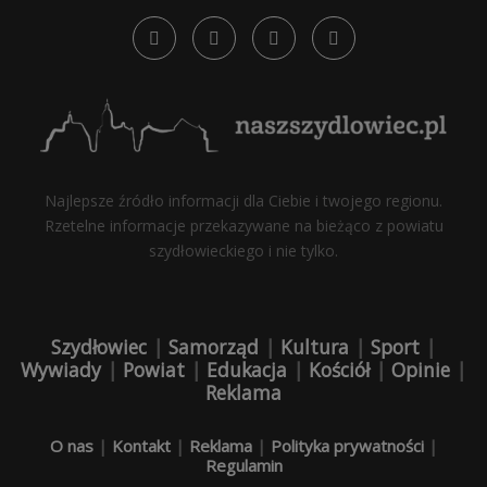
Najlepsze źródło informacji dla Ciebie i twojego regionu.
Rzetelne informacje przekazywane na bieżąco z powiatu
szydłowieckiego i nie tylko.
Szydłowiec
|
Samorząd
|
Kultura
|
Sport
|
Wywiady
|
Powiat
|
Edukacja
|
Kościół
|
Opinie
|
Reklama
O nas
|
Kontakt
|
Reklama
|
Polityka prywatności
|
Regulamin