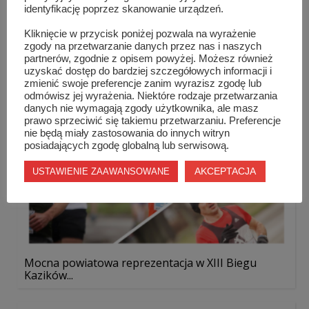
XI Międzyświetlicowy Turniej Tenisa Stołowego o
identyfikację poprzez skanowanie urządzeń.
Pu...
Kliknięcie w przycisk poniżej pozwala na wyrażenie
zgody na przetwarzanie danych przez nas i naszych
partnerów, zgodnie z opisem powyżej. Możesz również
uzyskać dostęp do bardziej szczegółowych informacji i
zmienić swoje preferencje zanim wyrazisz zgodę lub
odmówisz jej wyrażenia. Niektóre rodzaje przetwarzania
danych nie wymagają zgody użytkownika, ale masz
prawo sprzeciwić się takiemu przetwarzaniu. Preferencje
nie będą miały zastosowania do innych witryn
posiadających zgodę globalną lub serwisową.
AKCEPTACJA
USTAWIENIE ZAAWANSOWANE
Mocna powiatowa reprezentacja w XIII Biegu
Kazików...