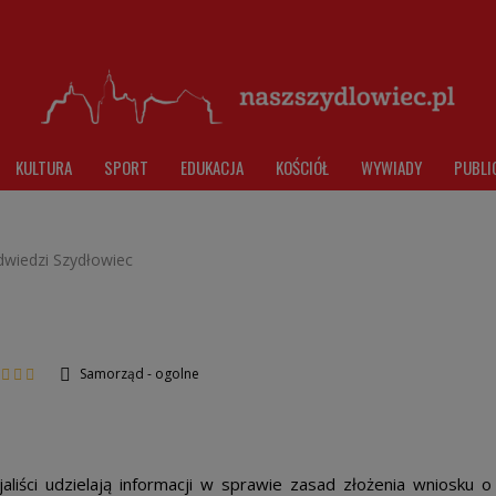
KULTURA
SPORT
EDUKACJA
KOŚCIÓŁ
WYWIADY
PUBLI
wiedzi Szydłowiec
Samorząd - ogolne
liści udzielają informacji w sprawie zasad złożenia wniosku o