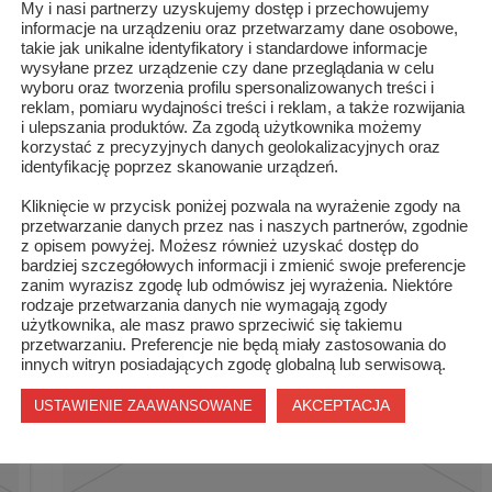
My i nasi partnerzy uzyskujemy dostęp i przechowujemy
informacje na urządzeniu oraz przetwarzamy dane osobowe,
takie jak unikalne identyfikatory i standardowe informacje
wysyłane przez urządzenie czy dane przeglądania w celu
wyboru oraz tworzenia profilu spersonalizowanych treści i
reklam, pomiaru wydajności treści i reklam, a także rozwijania
i ulepszania produktów. Za zgodą użytkownika możemy
korzystać z precyzyjnych danych geolokalizacyjnych oraz
Marszałek Struzik chwali Szydłowiec
identyfikację poprzez skanowanie urządzeń.
Kliknięcie w przycisk poniżej pozwala na wyrażenie zgody na
przetwarzanie danych przez nas i naszych partnerów, zgodnie
z opisem powyżej. Możesz również uzyskać dostęp do
bardziej szczegółowych informacji i zmienić swoje preferencje
zanim wyrazisz zgodę lub odmówisz jej wyrażenia. Niektóre
rodzaje przetwarzania danych nie wymagają zgody
użytkownika, ale masz prawo sprzeciwić się takiemu
przetwarzaniu. Preferencje nie będą miały zastosowania do
innych witryn posiadających zgodę globalną lub serwisową.
AKCEPTACJA
USTAWIENIE ZAAWANSOWANE