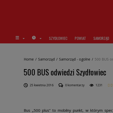
SZYDŁOWIEC
POWIAT
SAMORZĄD
Home
/
Samorząd
/
Samorząd - ogolne
/
500 BUS od
500 BUS odwiedzi Szydłowiec
25 kwietnia 2016
0 komentarzy
1231
Bus „500 plus” to mobilny punkt, w którym specja