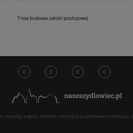
Trwa budowa zatoki postojowej
bie i twojego regionu. Rzetelne informacje przekazywane na bieżąco z 