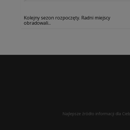
Kolejny sezon rozpoczęty. Radni miejscy
obradowali...
Najlepsze źródło informacji dla Cie