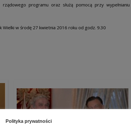
 rządowego programu oraz służą pomocą przy wypełnianiu
Wielki w środę 27 kwietnia 2016 roku od godz. 9.30
Polityka prywatności