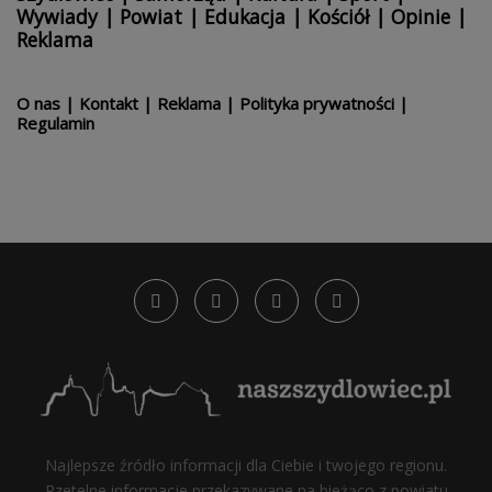
Wywiady
|
Powiat
|
Edukacja
|
Kościół
|
Opinie
|
Reklama
O nas
|
Kontakt
|
Reklama
|
Polityka prywatności
|
Regulamin
Najlepsze źródło informacji dla Ciebie i twojego regionu.
Rzetelne informacje przekazywane na bieżąco z powiatu