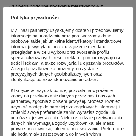
Czy będą podobne spotkania mieszkańców z
kandydatami innych partii? z pewnością mieszańcy na
Polityka prywatności
takie czekają.
My i nasi partnerzy uzyskujemy dostęp i przechowujemy
informacje na urządzeniu oraz przetwarzamy dane
ps. już jutro na stronie wywiad z Panem Zbigniewem
osobowe, takie jak unikalne identyfikatory i standardowe
Kuźmiukiem, którego udzielił portalowi
informacje wysyłane przez urządzenie czy dane
przeglądania w celu wyboru oraz tworzenia profilu
naszszydlowiec.pl przy okazji dzisiejszego spotkania.
spersonalizowanych treści i reklam, pomiaru wydajności
treści i reklam, a także rozwijania i ulepszania produktów.
Za zgodą użytkownika możemy korzystać z
precyzyjnych danych geolokalizacyjnych oraz
identyfikację poprzez skanowanie urządzeń.
Podobne wpisy
Kliknięcie w przycisk poniżej pozwala na wyrażenie
zgody na przetwarzanie danych przez nas i naszych
partnerów, zgodnie z opisem powyżej. Możesz również
uzyskać dostęp do bardziej szczegółowych informacji i
zmienić swoje preferencje zanim wyrazisz zgodę lub
odmówisz jej wyrażenia. Niektóre rodzaje przetwarzania
danych nie wymagają zgody użytkownika, ale masz
prawo sprzeciwić się takiemu przetwarzaniu. Preferencje
nie będą miały zastosowania do innych witryn