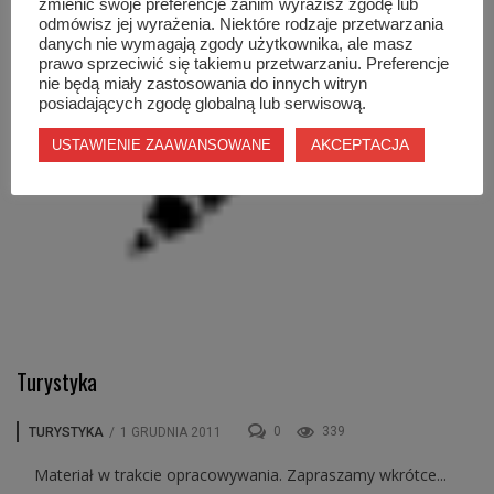
zmienić swoje preferencje zanim wyrazisz zgodę lub
odmówisz jej wyrażenia. Niektóre rodzaje przetwarzania
danych nie wymagają zgody użytkownika, ale masz
prawo sprzeciwić się takiemu przetwarzaniu. Preferencje
nie będą miały zastosowania do innych witryn
posiadających zgodę globalną lub serwisową.
AKCEPTACJA
USTAWIENIE ZAAWANSOWANE
Turystyka
0
339
TURYSTYKA
/
1 GRUDNIA 2011
Materiał w trakcie opracowywania. Zapraszamy wkrótce...