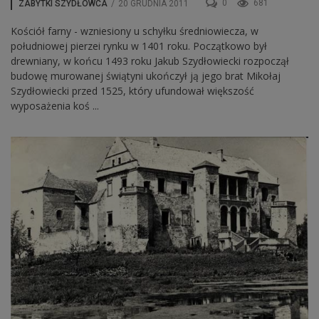
0
681
ZABYTKI SZYDŁOWCA
/
20 GRUDNIA 2011
Kościół farny - wzniesiony u schyłku średniowiecza, w
południowej pierzei rynku w 1401 roku. Początkowo był
drewniany, w końcu 1493 roku Jakub Szydłowiecki rozpoczął
budowę murowanej świątyni ukończył ją jego brat Mikołaj
Szydłowiecki przed 1525, który ufundował większość
wyposażenia koś ...