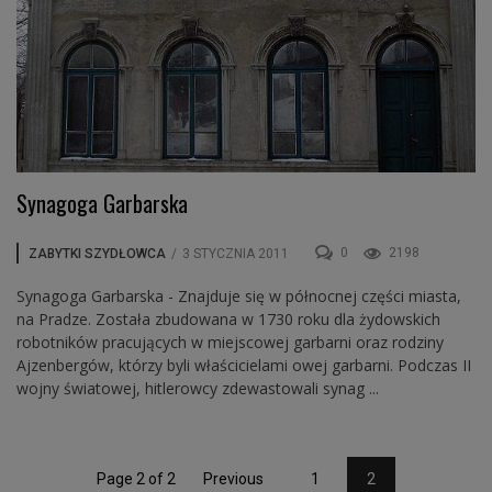
Synagoga Garbarska
0
2198
ZABYTKI SZYDŁOWCA
/
3 STYCZNIA 2011
Synagoga Garbarska - Znajduje się w północnej części miasta,
na Pradze. Została zbudowana w 1730 roku dla żydowskich
robotników pracujących w miejscowej garbarni oraz rodziny
Ajzenbergów, którzy byli właścicielami owej garbarni. Podczas II
wojny światowej, hitlerowcy zdewastowali synag ...
Page 2 of 2
Previous
1
2