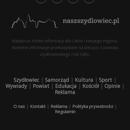
Najlepsze źródło informacji dla Ciebie i twojego regionu.
Rzetelne informacje przekazywane na bieżąco z powiatu
szydłowieckiego i nie tylko.
Szydłowiec
|
Samorząd
|
Kultura
|
Sport
|
Wywiady
|
Powiat
|
Edukacja
|
Kościół
|
Opinie
|
Reklama
O nas
|
Kontakt
|
Reklama
|
Polityka prywatności
|
Regulamin