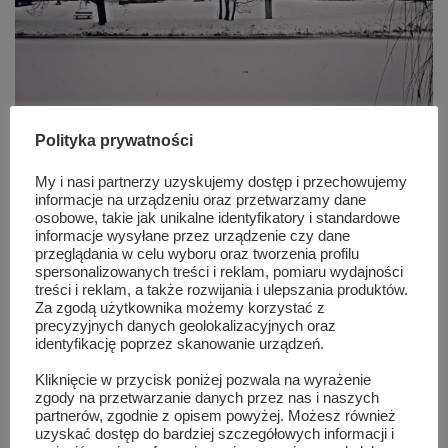
Zamek
Polityka prywatności
My i nasi partnerzy uzyskujemy dostęp i przechowujemy
0
925
ZABYTKI SZYDŁOWCA
/
1 GRUDNIA 2011
informacje na urządzeniu oraz przetwarzamy dane
osobowe, takie jak unikalne identyfikatory i standardowe
Zamek - wybudowany przez Stanisława Szydłowieckiego w
informacje wysyłane przez urządzenie czy dane
latach 1470-1480 na miejscu dawnego grodu. Usytuowany jest
przeglądania w celu wyboru oraz tworzenia profilu
na sztucznie usypanej wyspie, otoczony fosą w środku Parku
spersonalizowanych treści i reklam, pomiaru wydajności
Radziwiłłowskiego. W latach 1515-1526 nastąpiła przebudowa i
treści i reklam, a także rozwijania i ulepszania produktów.
rozbudowa gotyckiego zamku na renesansową rezydencję d ...
Za zgodą użytkownika możemy korzystać z
precyzyjnych danych geolokalizacyjnych oraz
identyfikację poprzez skanowanie urządzeń.
Kliknięcie w przycisk poniżej pozwala na wyrażenie
zgody na przetwarzanie danych przez nas i naszych
partnerów, zgodnie z opisem powyżej. Możesz również
uzyskać dostęp do bardziej szczegółowych informacji i