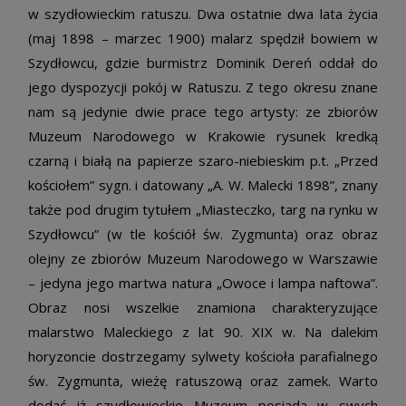
w szydłowieckim ratuszu. Dwa ostatnie dwa lata życia
(maj 1898 – marzec 1900) malarz spędził bowiem w
Szydłowcu, gdzie burmistrz Dominik Dereń oddał do
jego dyspozycji pokój w Ratuszu. Z tego okresu znane
nam są jedynie dwie prace tego artysty: ze zbiorów
Muzeum Narodowego w Krakowie rysunek kredką
czarną i białą na papierze szaro-niebieskim p.t. „Przed
kościołem” sygn. i datowany „A. W. Malecki 1898”, znany
także pod drugim tytułem „Miasteczko, targ na rynku w
Szydłowcu” (w tle kościół św. Zygmunta) oraz obraz
olejny ze zbiorów Muzeum Narodowego w Warszawie
– jedyna jego martwa natura „Owoce i lampa naftowa”.
Obraz nosi wszelkie znamiona charakteryzujące
malarstwo Maleckiego z lat 90. XIX w. Na dalekim
horyzoncie dostrzegamy sylwety kościoła parafialnego
św. Zygmunta, wieżę ratuszową oraz zamek. Warto
dodać iż szydłowieckie Muzeum posiada w swych