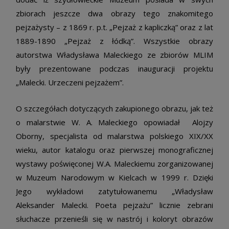
zbiorach jeszcze dwa obrazy tego znakomitego
pejzażysty – z 1869 r. p.t. „Pejzaż z kapliczką” oraz z lat
1889-1890 „Pejzaż z łódką”. Wszystkie obrazy
autorstwa Władysława Maleckiego ze zbiorów MLIM
były prezentowane podczas inauguracji projektu
„Malecki. Urzeczeni pejzażem”.
O szczegółach dotyczących zakupionego obrazu, jak też
o malarstwie W. A. Maleckiego opowiadał Alojzy
Oborny, specjalista od malarstwa polskiego XIX/XX
wieku, autor katalogu oraz pierwszej monograficznej
wystawy poświęconej W.A. Maleckiemu zorganizowanej
w Muzeum Narodowym w Kielcach w 1999 r. Dzięki
Jego wykładowi zatytułowanemu „Władysław
Aleksander Malecki. Poeta pejzażu” licznie zebrani
słuchacze przenieśli się w nastrój i koloryt obrazów