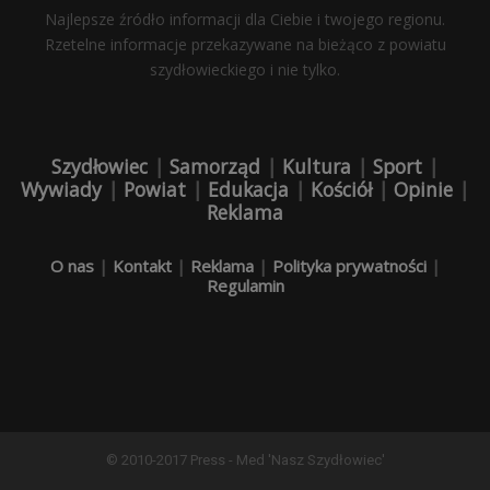
Najlepsze źródło informacji dla Ciebie i twojego regionu.
Rzetelne informacje przekazywane na bieżąco z powiatu
szydłowieckiego i nie tylko.
Szydłowiec
|
Samorząd
|
Kultura
|
Sport
|
Wywiady
|
Powiat
|
Edukacja
|
Kościół
|
Opinie
|
Reklama
O nas
|
Kontakt
|
Reklama
|
Polityka prywatności
|
Regulamin
© 2010-2017 Press - Med 'Nasz Szydłowiec'