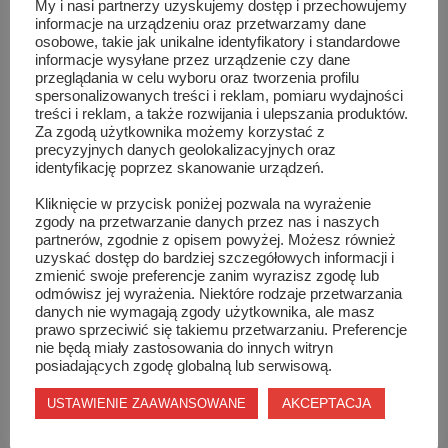
My i nasi partnerzy uzyskujemy dostęp i przechowujemy
informacje na urządzeniu oraz przetwarzamy dane
osobowe, takie jak unikalne identyfikatory i standardowe
informacje wysyłane przez urządzenie czy dane
przeglądania w celu wyboru oraz tworzenia profilu
Podobne wpisy
spersonalizowanych treści i reklam, pomiaru wydajności
treści i reklam, a także rozwijania i ulepszania produktów.
Za zgodą użytkownika możemy korzystać z
precyzyjnych danych geolokalizacyjnych oraz
identyfikację poprzez skanowanie urządzeń.
Kliknięcie w przycisk poniżej pozwala na wyrażenie
zgody na przetwarzanie danych przez nas i naszych
partnerów, zgodnie z opisem powyżej. Możesz również
uzyskać dostęp do bardziej szczegółowych informacji i
zmienić swoje preferencje zanim wyrazisz zgodę lub
odmówisz jej wyrażenia. Niektóre rodzaje przetwarzania
danych nie wymagają zgody użytkownika, ale masz
prawo sprzeciwić się takiemu przetwarzaniu. Preferencje
nie będą miały zastosowania do innych witryn
posiadających zgodę globalną lub serwisową.
AKCEPTACJA
USTAWIENIE ZAAWANSOWANE
Marian Frąk wiceprezesem w Zarządzie Oddziału