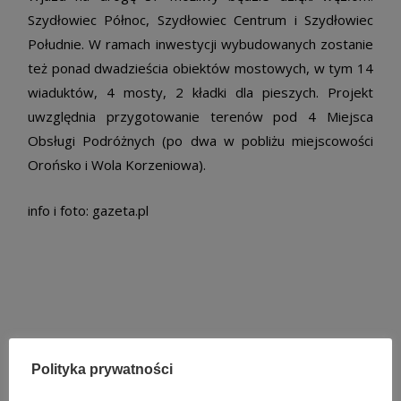
Szydłowiec Północ, Szydłowiec Centrum i Szydłowiec
Południe. W ramach inwestycji wybudowanych zostanie
też ponad dwadzieścia obiektów mostowych, w tym 14
wiaduktów, 4 mosty, 2 kładki dla pieszych. Projekt
uwzględnia przygotowanie terenów pod 4 Miejsca
Obsługi Podróżnych (po dwa w pobliżu miejscowości
Orońsko i Wola Korzeniowa).
info i foto: gazeta.pl
Polityka prywatności