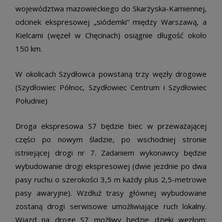
województwa mazowieckiego do Skarżyska-Kamiennej,
odcinek ekspresowej „siódemki” między Warszawą, a
Kielcami (węzeł w Chęcinach) osiągnie długość około
150 km.
W okolicach Szydłowca powstaną trzy węzły drogowe
(Szydłowiec Północ, Szydłowiec Centrum i Szydłowiec
Południe)
Droga ekspresowa S7 będzie biec w przeważającej
części po nowym śladzie, po wschodniej stronie
istniejącej drogi nr 7. Zadaniem wykonawcy będzie
wybudowanie drogi ekspresowej (dwie jezdnie po dwa
pasy ruchu o szerokości 3,5 m każdy plus 2,5-metrowe
pasy awaryjne). Wzdłuż trasy głównej wybudowane
zostaną drogi serwisowe umożliwiające ruch lokalny.
Wjazd na drogę S7 możliwy będzie dzięki węzłom: