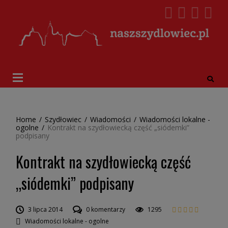
Home
/
Szydłowiec
/
Wiadomości
/
Wiadomości lokalne -
ogolne
/
Kontrakt na szydłowiecką część „siódemki”
podpisany
Kontrakt na szydłowiecką część
„siódemki” podpisany
3 lipca 2014
0 komentarzy
1295
Wiadomości lokalne - ogolne