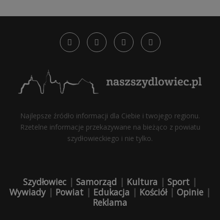
Najlepsze źródło informacji dla Ciebie i twojego regionu.
Rzetelne informacje przekazywane na bieżąco z powiatu
szydłowieckiego i nie tylko.
Szydłowiec
|
Samorząd
|
Kultura
|
Sport
|
Wywiady
|
Powiat
|
Edukacja
|
Kościół
|
Opinie
|
Reklama