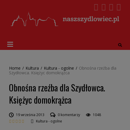
Home
/
Kultura
/
Kultura - ogolne
/
Obnośna rzeźba dla
Szydłowca. Księżyc domokrążca
Obnośna rzeźba dla Szydłowca.
Księżyc domokrążca
19 września 2013
0 komentarzy
1048
Kultura - ogolne