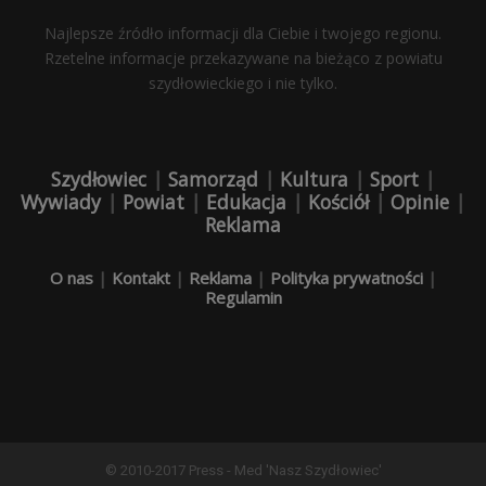
Najlepsze źródło informacji dla Ciebie i twojego regionu.
Rzetelne informacje przekazywane na bieżąco z powiatu
szydłowieckiego i nie tylko.
Szydłowiec
|
Samorząd
|
Kultura
|
Sport
|
Wywiady
|
Powiat
|
Edukacja
|
Kościół
|
Opinie
|
Reklama
O nas
|
Kontakt
|
Reklama
|
Polityka prywatności
|
Regulamin
© 2010-2017 Press - Med 'Nasz Szydłowiec'