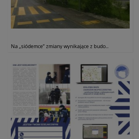
Na „siódemce” zmiany wynikające z budo...