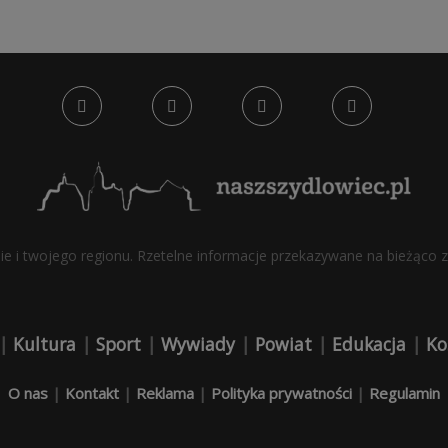
bie i twojego regionu. Rzetelne informacje przekazywane na bieżąco z 
|
Kultura
|
Sport
|
Wywiady
|
Powiat
|
Edukacja
|
Ko
O nas
|
Kontakt
|
Reklama
|
Polityka prywatności
|
Regulamin