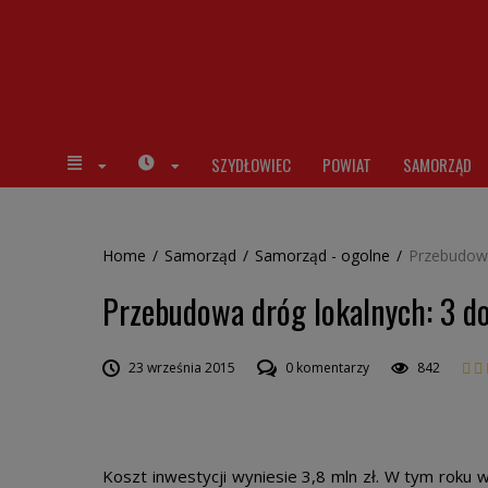
SZYDŁOWIEC
POWIAT
SAMORZĄD
Home
/
Samorząd
/
Samorząd - ogolne
/
Przebudowa
Przebudowa dróg lokalnych: 3 d
23 września 2015
0 komentarzy
842
Koszt inwestycji wyniesie 3,8 mln zł. W tym roku