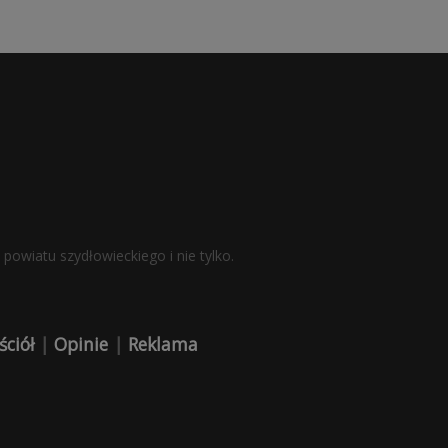
powiatu szydłowieckiego i nie tylko.
ściół
|
Opinie
|
Reklama