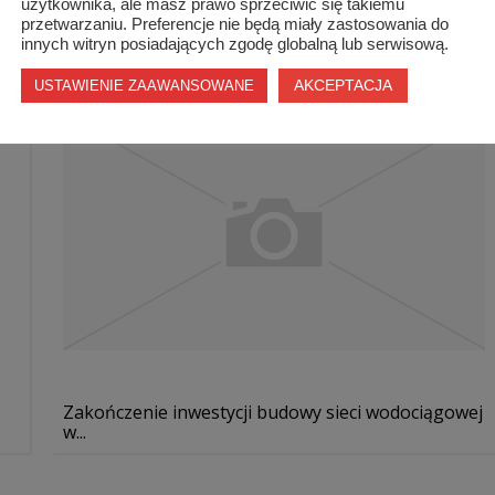
..
Ostatnia w 2014 roku sesja Rady Powiatu
użytkownika, ale masz prawo sprzeciwić się takiemu
Szydłowiec...
przetwarzaniu. Preferencje nie będą miały zastosowania do
innych witryn posiadających zgodę globalną lub serwisową.
AKCEPTACJA
USTAWIENIE ZAAWANSOWANE
Zakończenie inwestycji budowy sieci wodociągowej
w...