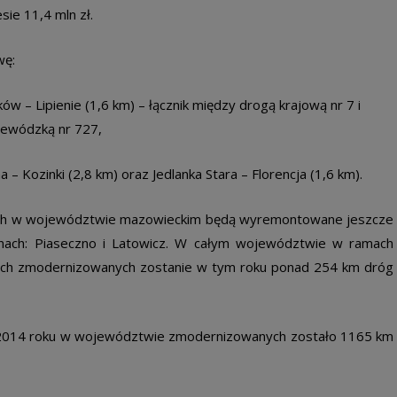
sie 11,4 mln zł.
wę:
w – Lipienie (1,6 km) – łącznik między drogą krajową nr 7 i
ewódzką nr 727,
– Kozinki (2,8 km) oraz Jedlanka Stara – Florencja (1,6 km).
ych w województwie mazowieckim będą wyremontowane jeszcze
nach: Piaseczno i Latowicz. W całym województwie w ramach
h zmodernizowanych zostanie w tym roku ponad 254 km dróg
 2014 roku w województwie zmodernizowanych zostało 1165 km