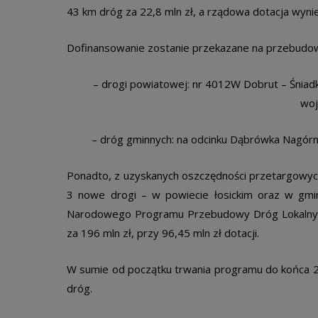
43 km dróg za 22,8 mln zł, a rządowa dotacja wynie
Dofinansowanie zostanie przekazane na przebudo
– drogi powiatowej: nr 4012W Dobrut – Śniadkó
woj
– dróg gminnych: na odcinku Dąbrówka Nagórna 
Ponadto, z uzyskanych oszczędności przetargow
3 nowe drogi – w powiecie łosickim oraz w gmi
Narodowego Programu Przebudowy Dróg Lokalnyc
za 196 mln zł, przy 96,45 mln zł dotacji.
W sumie od początku trwania programu do końca
dróg.