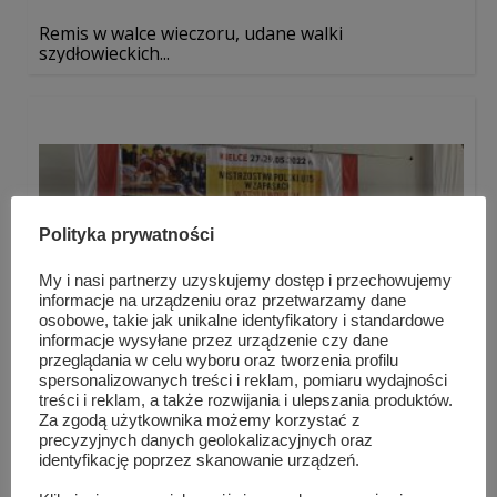
Remis w walce wieczoru, udane walki
szydłowieckich...
Polityka prywatności
My i nasi partnerzy uzyskujemy dostęp i przechowujemy
informacje na urządzeniu oraz przetwarzamy dane
osobowe, takie jak unikalne identyfikatory i standardowe
informacje wysyłane przez urządzenie czy dane
przeglądania w celu wyboru oraz tworzenia profilu
spersonalizowanych treści i reklam, pomiaru wydajności
treści i reklam, a także rozwijania i ulepszania produktów.
Za zgodą użytkownika możemy korzystać z
precyzyjnych danych geolokalizacyjnych oraz
Maja Rafalska wicemistrzynią Polski
identyfikację poprzez skanowanie urządzeń.