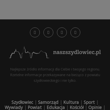
Najlepsze źródło informacji dla Ciebie i twojego regionu.
Rzetelne informacje przekazywane na bieżąco z powiatu
szydłowieckiego i nie tylko.
Szydłowiec
|
Samorząd
|
Kultura
|
Sport
|
Wywiady
|
Powiat
|
Edukacja
|
Kościół
|
Opinie
|