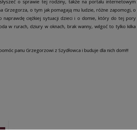
usłyszeć o sprawie tej rodziny, także na portalu internetowym
ana Grzegorza, o tym jak pomagają mu ludzie, różne zapomogi, o
 naprawdę ciężkiej sytuacji dzieci i o domie, który do tej pory
a w rurach, dziury w oknach, brak wanny, wilgoć to tylko kilka
pomóc panu Grzegorzowi z Szydłowca i buduje dla nich dom!!!