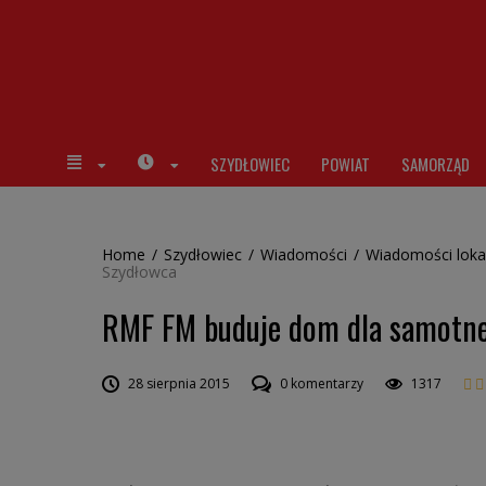
SZYDŁOWIEC
POWIAT
SAMORZĄD
Home
/
Szydłowiec
/
Wiadomości
/
Wiadomości loka
Szydłowca
RMF FM buduje dom dla samotne
28 sierpnia 2015
0 komentarzy
1317