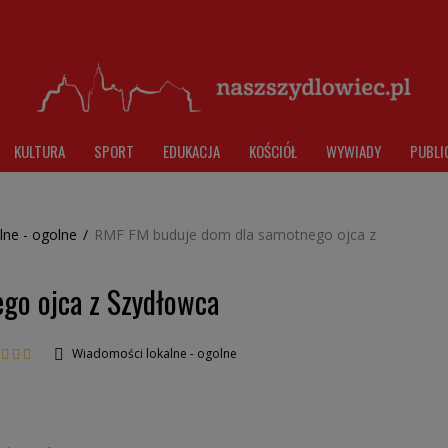
KULTURA
SPORT
EDUKACJA
KOŚCIÓŁ
WYWIADY
PUBLI
lne - ogolne
/
RMF FM buduje dom dla samotnego ojca z
go ojca z Szydłowca
Wiadomości lokalne - ogolne