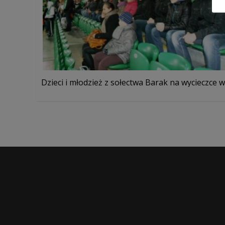
Dzieci i młodzież z sołectwa Barak na wycieczce w .