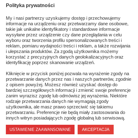
Polityka prywatności
My i nasi partnerzy uzyskujemy dostęp i przechowujemy
informacje na urządzeniu oraz przetwarzamy dane osobowe,
takie jak unikalne identyfikatory i standardowe informacje
wysyłane przez urządzenie czy dane przeglądania w celu
wyboru oraz tworzenia profilu spersonalizowanych treści i
reklam, pomiaru wydajności treści i reklam, a także rozwijania
i ulepszania produktów. Za zgodą użytkownika możemy
korzystać z precyzyjnych danych geolokalizacyjnych oraz
identyfikację poprzez skanowanie urządzeń.
Kliknięcie w przycisk poniżej pozwala na wyrażenie zgody na
Profilaktyczne spotkania w szkołach przed feriami
przetwarzanie danych przez nas i naszych partnerów, zgodnie
z opisem powyżej. Możesz również uzyskać dostęp do
bardziej szczegółowych informacji i zmienić swoje preferencje
zanim wyrazisz zgodę lub odmówisz jej wyrażenia. Niektóre
rodzaje przetwarzania danych nie wymagają zgody
użytkownika, ale masz prawo sprzeciwić się takiemu
przetwarzaniu. Preferencje nie będą miały zastosowania do
innych witryn posiadających zgodę globalną lub serwisową.
AKCEPTACJA
USTAWIENIE ZAAWANSOWANE