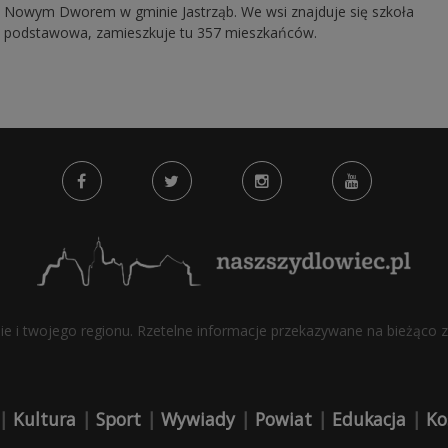
Nowym Dworem w gminie Jastrząb. We wsi znajduje się szkoła
podstawowa, zamieszkuje tu 357 mieszkańców.
bie i twojego regionu. Rzetelne informacje przekazywane na bieżąco z 
|
Kultura
|
Sport
|
Wywiady
|
Powiat
|
Edukacja
|
Ko