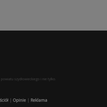
powiatu szydłowieckiego i nie tylko.
ściół
|
Opinie
|
Reklama