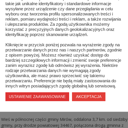
takie jak unikalne identyfikatory i standardowe informacje
wysyłane przez urządzenie czy dane przeglądania w celu
wyboru oraz tworzenia profilu spersonalizowanych treści i
reklam, pomiaru wydajności treści i reklam, a także rozwijania
i ulepszania produktów. Za zgodą użytkownika możemy
I Festiwal Tractor Struggles
korzystać z precyzyjnych danych geolokalizacyjnych oraz
identyfikację poprzez skanowanie urządzeń.
KULTURA
/
9 SIERPNIA 2021
0
1032
Kliknięcie w przycisk poniżej pozwala na wyrażenie zgody na
przetwarzanie danych przez nas i naszych partnerów, zgodnie
7 sierpnia na placu i boisku w Mirówku już o godzinie 13 zaczęła się
z opisem powyżej. Możesz również uzyskać dostęp do
zabawa podczas I edycji Festiwalu Tractor Strugless organizowaneg
bardziej szczegółowych informacji i zmienić swoje preferencje
przez sołtys Mirówka - Bernadetę Kaczmarzyk.
zanim wyrazisz zgodę lub odmówisz jej wyrażenia. Niektóre
rodzaje przetwarzania danych nie wymagają zgody
użytkownika, ale masz prawo sprzeciwić się takiemu
przetwarzaniu. Preferencje nie będą miały zastosowania do
innych witryn posiadających zgodę globalną lub serwisową.
Mirówek
AKCEPTACJA
USTAWIENIE ZAAWANSOWANE
GMINA MIRÓW
/
5 STYCZNIA 2011
0
1684
Wieś w północnej części gminy Mirów, oddalona 3,7 km. od siedziby
gminy, przy drodze powiatowej 34467, połączona drogą gminna z