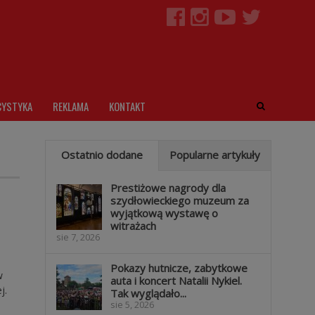
CYSTYKA
REKLAMA
KONTAKT
Ostatnio dodane
Popularne artykuły
Prestiżowe nagrody dla
szydłowieckiego muzeum za
wyjątkową wystawę o
witrażach
sie 7, 2026
Pokazy hutnicze, zabytkowe
w
auta i koncert Natalii Nykiel.
j.
Tak wyglądało...
sie 5, 2026