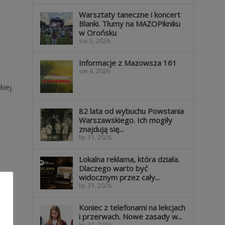
Warsztaty taneczne i koncert
Blanki. Tłumy na MAZOPikniku
w Orońsku
sie 5, 2026
Informacje z Mazowsza 161
sie 4, 2026
iej.
82 lata od wybuchu Powstania
Warszawskiego. Ich mogiły
znajdują się...
lip 31, 2026
Lokalna reklama, która działa.
Dlaczego warto być
widocznym przez cały...
lip 31, 2026
Koniec z telefonami na lekcjach
i przerwach. Nowe zasady w...
lip 31, 2026