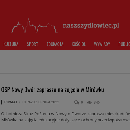
KULTURA
SPORT
EDUKACJA
KOŚCIÓŁ
WYWIADY
PUBLI
OSP Nowy Dwór zaprasza na zajęcia w Mirówku
POWIAT
/
18 PAŹDZIERNIKA 2022
0
846
Ochotnicza Straż Pożarna w Nowym Dworze zaprasza mieszkańcó
Mirówka na zajęcia edukacyjne dotyczące ochrony przeciwpożarowe