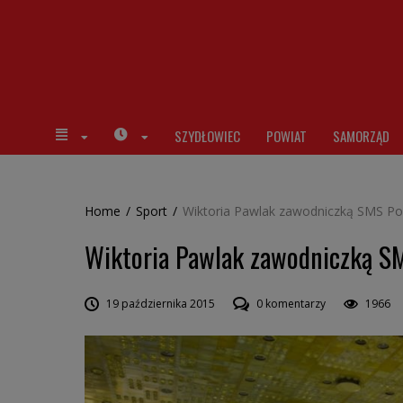
SZYDŁOWIEC
POWIAT
SAMORZĄD
Home
/
Sport
/
Wiktoria Pawlak zawodniczką SMS Pol
Wiktoria Pawlak zawodniczką SM
19 października 2015
0 komentarzy
1966