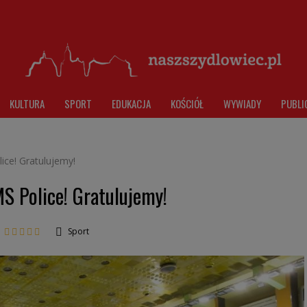
KULTURA
SPORT
EDUKACJA
KOŚCIÓŁ
WYWIADY
PUBLI
ice! Gratulujemy!
S Police! Gratulujemy!
Sport