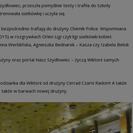
ydłowiec, przeszła pomyślnie testy i trafiła do Szkoły
renowała siatkówkę i uczyła się.
ki bezpośrednio trafiają do drużyny Chemik Police. Wspomniana
5) w rozgrywkach Orlen Ligi czyli ligi siatkówki kobiet.
Anna Werblińska, Agnieszka Bednarek – Kasza czy Izabela Bełcik
użyny oraz portal Nasz Szydłowiec – życzą Wiktorii samych
podzianka dla Wiktorii od drużyny Cerrad Czarni Radom! A także
 a także w barwach nowej drużyny.