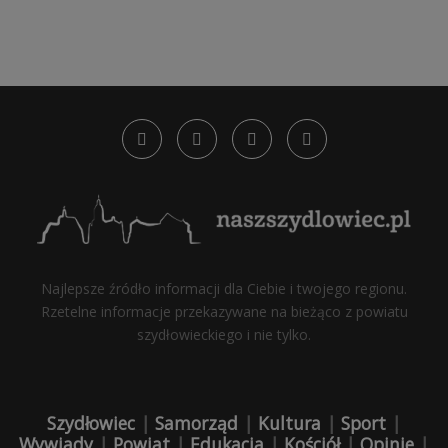
Najlepsze źródło informacji dla Ciebie i twojego regionu.
Rzetelne informacje przekazywane na bieżąco z powiatu
szydłowieckiego i nie tylko.
Szydłowiec
|
Samorząd
|
Kultura
|
Sport
|
Wywiady
|
Powiat
|
Edukacja
|
Kościół
|
Opinie
|