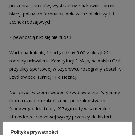
prezentacji strojów, wystrzałów z hakownic i broni
białej, pokazach fechtunku, pokazach sokolniczych i
scenek rodzajowych.
Z pewnością nikt się nie nudził.
Warto nadmienić, że od godziny 9.00 z okazji 221
rocznicy uchwalenia Konstytucji 3 Maja, na boisku Orlik
przy ulicy Sportowej w Szydłowcu rozegrany został IV
Szydłowiecki Turniej Piłki Nożnej.
No i chyba wszem i wobec X Szydłowieckie Zygmunty
można uznać za zakończone, po szaleństwach
środowego dnia i nocy, X Zygmunty w kameralnej
atmosferze zamkowej wyspy przeszły do historii
naszego miasta!
Polityka prywatności