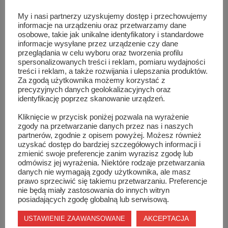
{phocagallery
My i nasi partnerzy uzyskujemy dostęp i przechowujemy
view=category|categoryid=95|limitstart=0|limitcount=8|d
informacje na urządzeniu oraz przetwarzamy dane
osobowe, takie jak unikalne identyfikatory i standardowe
informacje wysyłane przez urządzenie czy dane
przeglądania w celu wyboru oraz tworzenia profilu
spersonalizowanych treści i reklam, pomiaru wydajności
treści i reklam, a także rozwijania i ulepszania produktów.
Podobne wpisy
Za zgodą użytkownika możemy korzystać z
precyzyjnych danych geolokalizacyjnych oraz
identyfikację poprzez skanowanie urządzeń.
Kliknięcie w przycisk poniżej pozwala na wyrażenie
zgody na przetwarzanie danych przez nas i naszych
partnerów, zgodnie z opisem powyżej. Możesz również
uzyskać dostęp do bardziej szczegółowych informacji i
zmienić swoje preferencje zanim wyrazisz zgodę lub
odmówisz jej wyrażenia. Niektóre rodzaje przetwarzania
danych nie wymagają zgody użytkownika, ale masz
prawo sprzeciwić się takiemu przetwarzaniu. Preferencje
nie będą miały zastosowania do innych witryn
posiadających zgodę globalną lub serwisową.
AKCEPTACJA
USTAWIENIE ZAAWANSOWANE