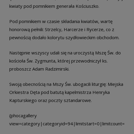
kwiaty pod pomnikiem generała Kościuszko.
Pod pomnikiem w czasie składania kwiatów, wartę
honorową pełnili: Strzelcy, Harcerze i Rycerze, co z
pewnością dodało kolorytu szydłowieckim obchodom.
Następnie wszyscy udali się na uroczystą Mszę Św. do
kościoła Św. Zygmunta, której przewodniczył ks.
proboszcz Adam Radzimirski.
Swoją obecnością na Mszy Św. ubogacili liturgię: Miejska
Orkiestra Dęta pod batutą kapelmistrza Henryka
Kapturskiego oraz poczty sztandarowe.
{phocagallery
view=category|categoryid=94|limitstart=0|limitcount=17|