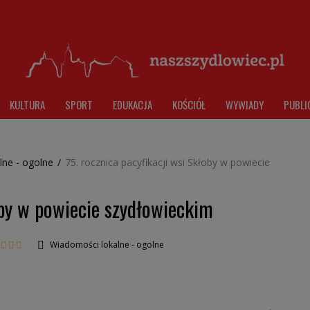
KULTURA
SPORT
EDUKACJA
KOŚCIÓŁ
WYWIADY
PUBLI
lne - ogolne
/
75. rocznica pacyfikacji wsi Skłoby w powiecie
oby w powiecie szydłowieckim
Wiadomości lokalne - ogolne