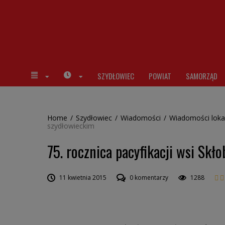
SZYDŁOWIEC
POWIAT
SAMORZĄD
Home
/
Szydłowiec
/
Wiadomości
/
Wiadomości loka
szydłowieckim
75. rocznica pacyfikacji wsi Skł
11 kwietnia 2015
0 komentarzy
1288