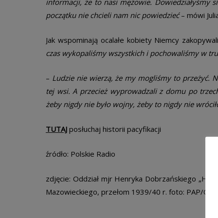
informacji, że to nasi mężowie. Dowiedziałyśmy się
początku nie chcieli nam nic powiedzieć
– mówi Julia
Jak wspominają ocalałe kobiety Niemcy zakopywali
czas wykopaliśmy wszystkich i pochowaliśmy w t
–
Ludzie nie wierzą, że my mogliśmy to przeżyć. Nie 
tej wsi. A przecież wyprowadzali z domu po trzec
żeby nigdy nie było wojny, żeby to nigdy nie wrócił
TUTAJ
posłuchaj historii pacyfikacji
źródło: Polskie Radio
zdjęcie: Oddział mjr Henryka Dobrzańskiego „Huba
Mazowieckiego, przełom 1939/40 r. foto: PAP/CAF