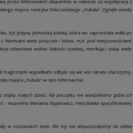
ana przez hitlerowskich okupantów w odwecie za współpracę z
kiego majora Henryka Dobrzańskiego „Hubala”. Zginęło wtedy
u, był jedyną jednostką polską, która nie zaprzestała walki po
z Niemcami wiele potyczek i bitew, m.in. pod miejscowościami:
 akcje odwetowe wobec ludności cywilnej, mordując i paląc wiele
d tragicznymi wypadkami odbyła się we wsi narada starszyzny,
ału majora „Hubala” w ręce hitlerowców.
 trójką małych dzieci. Na początku nie wiedzieliśmy gdzie ich
ni
– wspomina Marianna Bujanowicz, mieszkanka spacyfikowanej
rzały w rzucowskim lesie. Ale my nie dopuszczałyśmy do siebie