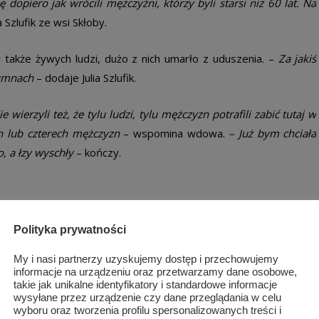
 dopiero jak wrócili mężczyźni, którzy byli starsi niż 60 lat. Na
 Szlufik ze wsi Skłoby.
 także żywych ludzi, dużo z nich umarło z uduszenia. –
Za jakiś
rumnach
– dodaje Julia Szlufik.
wierzyli też, że tylu ludzi, tylu mężczyzn potrafili zabić tutaj w
h lub czterech mężczyzn
– wspomina wdowa.
– Już bym chciała
o, a łzy wyschły
– kończy.
Polityka prywatności
My i nasi partnerzy uzyskujemy dostęp i przechowujemy
la” (w środku w białym szaliku mjr „Hubal”). Okolice Tomaszowa
informacje na urządzeniu oraz przetwarzamy dane osobowe,
takie jak unikalne identyfikatory i standardowe informacje
wysyłane przez urządzenie czy dane przeglądania w celu
wyboru oraz tworzenia profilu spersonalizowanych treści i