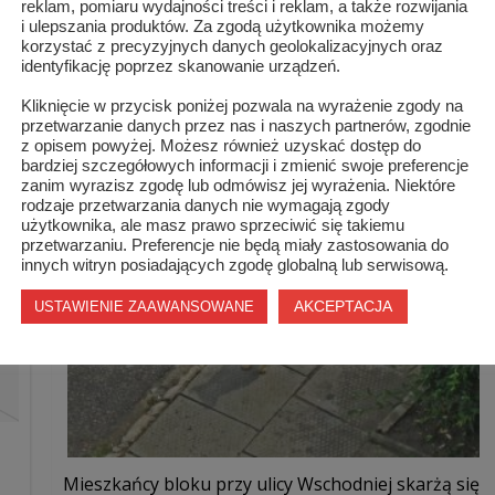
reklam, pomiaru wydajności treści i reklam, a także rozwijania
i ulepszania produktów. Za zgodą użytkownika możemy
korzystać z precyzyjnych danych geolokalizacyjnych oraz
identyfikację poprzez skanowanie urządzeń.
Kliknięcie w przycisk poniżej pozwala na wyrażenie zgody na
przetwarzanie danych przez nas i naszych partnerów, zgodnie
z opisem powyżej. Możesz również uzyskać dostęp do
bardziej szczegółowych informacji i zmienić swoje preferencje
zanim wyrazisz zgodę lub odmówisz jej wyrażenia. Niektóre
rodzaje przetwarzania danych nie wymagają zgody
użytkownika, ale masz prawo sprzeciwić się takiemu
przetwarzaniu. Preferencje nie będą miały zastosowania do
innych witryn posiadających zgodę globalną lub serwisową.
AKCEPTACJA
USTAWIENIE ZAAWANSOWANE
Mieszkańcy bloku przy ulicy Wschodniej skarżą się