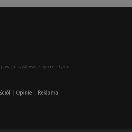
powiatu szydłowieckiego i nie tylko.
ściół
|
Opinie
|
Reklama