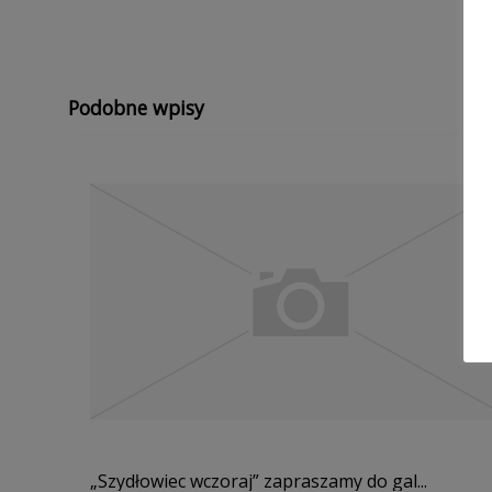
Podobne wpisy
„Szydłowiec wczoraj” zapraszamy do gal...