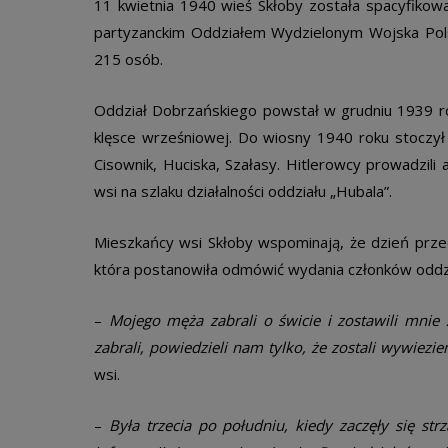
11 kwietnia 1940 wieś Skłoby została spacyfikow
partyzanckim Oddziałem Wydzielonym Wojska Pols
215 osób.
Oddział Dobrzańskiego powstał w grudniu 1939 rok
klęsce wrześniowej. Do wiosny 1940 roku stoczył 
Cisownik, Huciska, Szałasy. Hitlerowcy prowadzili
wsi na szlaku działalności oddziału „Hubala”.
Mieszkańcy wsi Skłoby wspominają, że dzień prze
która postanowiła odmówić wydania członków oddzi
–
Mojego męża zabrali o świcie i zostawili mnie z
zabrali, powiedzieli nam tylko, że zostali wywiezie
wsi.
–
Była trzecia po południu, kiedy zaczęły się st