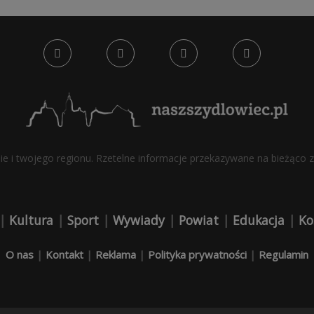
bie i twojego regionu. Rzetelne informacje przekazywane na bieżąco z 
|
Kultura
|
Sport
|
Wywiady
|
Powiat
|
Edukacja
|
Ko
O nas
|
Kontakt
|
Reklama
|
Polityka prywatności
|
Regulamin