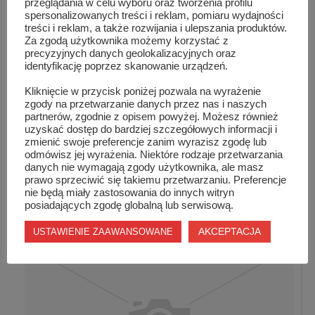
przeglądania w celu wyboru oraz tworzenia profilu
spersonalizowanych treści i reklam, pomiaru wydajności
treści i reklam, a także rozwijania i ulepszania produktów.
Za zgodą użytkownika możemy korzystać z
precyzyjnych danych geolokalizacyjnych oraz
identyfikację poprzez skanowanie urządzeń.
Kliknięcie w przycisk poniżej pozwala na wyrażenie
zgody na przetwarzanie danych przez nas i naszych
partnerów, zgodnie z opisem powyżej. Możesz również
uzyskać dostęp do bardziej szczegółowych informacji i
zmienić swoje preferencje zanim wyrazisz zgodę lub
odmówisz jej wyrażenia. Niektóre rodzaje przetwarzania
danych nie wymagają zgody użytkownika, ale masz
prawo sprzeciwić się takiemu przetwarzaniu. Preferencje
Dzieciństwo bez próchnicy
nie będą miały zastosowania do innych witryn
posiadających zgodę globalną lub serwisową.
AKCEPTACJA
USTAWIENIE ZAAWANSOWANE