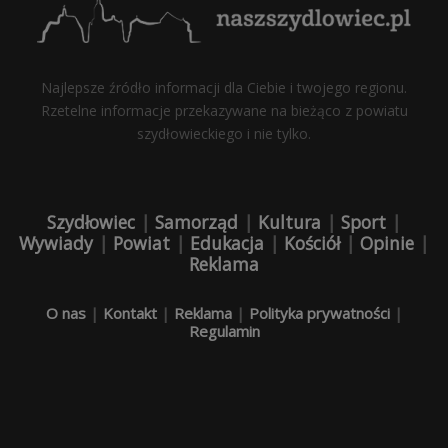
Najlepsze źródło informacji dla Ciebie i twojego regionu.
Rzetelne informacje przekazywane na bieżąco z powiatu
szydłowieckiego i nie tylko.
Szydłowiec
|
Samorząd
|
Kultura
|
Sport
|
Wywiady
|
Powiat
|
Edukacja
|
Kościół
|
Opinie
|
Reklama
O nas
|
Kontakt
|
Reklama
|
Polityka prywatności
|
Regulamin