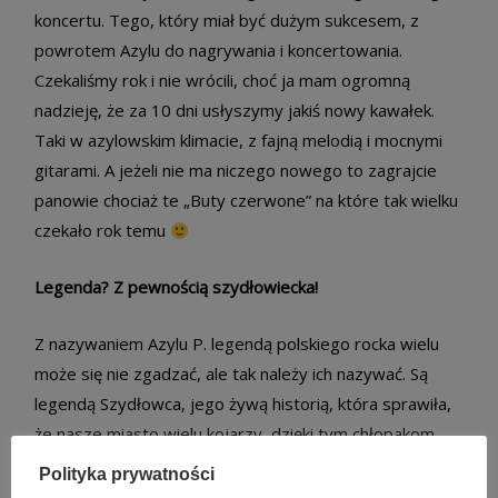
koncertu. Tego, który miał być dużym sukcesem, z
powrotem Azylu do nagrywania i koncertowania.
Czekaliśmy rok i nie wrócili, choć ja mam ogromną
nadzieję, że za 10 dni usłyszymy jakiś nowy kawałek.
Taki w azylowskim klimacie, z fajną melodią i mocnymi
gitarami. A jeżeli nie ma niczego nowego to zagrajcie
panowie chociaż te „Buty czerwone” na które tak wielku
czekało rok temu
Legenda? Z pewnością szydłowiecka!
Z nazywaniem Azylu P. legendą polskiego rocka wielu
może się nie zgadzać, ale tak należy ich nazywać. Są
legendą Szydłowca, jego żywą historią, która sprawiła,
że nasze miasto wielu kojarzy, dzięki tym chłopakom
sprzed szydłowieckiego bloku. Należy im się miejsce w
Polityka prywatności
historii Szydłowca, może tytuły honorowego obywatela