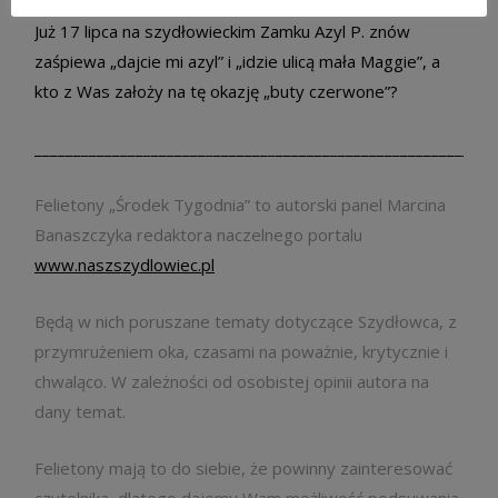
Już 17 lipca na szydłowieckim Zamku Azyl P. znów
zaśpiewa „dajcie mi azyl” i „idzie ulicą mała Maggie”, a
kto z Was założy na tę okazję „buty czerwone”?
___________________________________________________________
Felietony „Środek Tygodnia” to autorski panel Marcina
Banaszczyka redaktora naczelnego portalu
www.naszszydlowiec.pl
Będą w nich poruszane tematy dotyczące Szydłowca, z
przymrużeniem oka, czasami na poważnie, krytycznie i
chwaląco. W zależności od osobistej opinii autora na
dany temat.
Felietony mają to do siebie, że powinny zainteresować