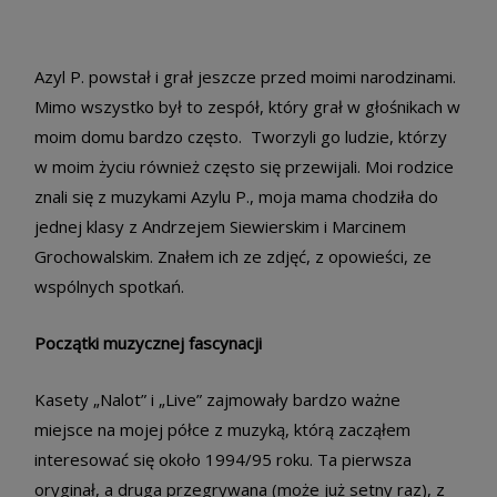
Azyl P. powstał i grał jeszcze przed moimi narodzinami.
Mimo wszystko był to zespół, który grał w głośnikach w
moim domu bardzo często. Tworzyli go ludzie, którzy
w moim życiu również często się przewijali. Moi rodzice
znali się z muzykami Azylu P., moja mama chodziła do
jednej klasy z Andrzejem Siewierskim i Marcinem
Grochowalskim. Znałem ich ze zdjęć, z opowieści, ze
wspólnych spotkań.
Początki muzycznej fascynacji
Kasety „Nalot” i „Live” zajmowały bardzo ważne
miejsce na mojej półce z muzyką, którą zacząłem
interesować się około 1994/95 roku. Ta pierwsza
oryginał, a druga przegrywana (może już setny raz), z