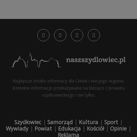
Najlepsze źródło informacji dla Ciebie i twojego regionu.
Rzetelne informacje przekazywane na bieżąco z powiatu
szydłowieckiego i nie tylko.
Szydłowiec
|
Samorząd
|
Kultura
|
Sport
|
Wywiady
|
Powiat
|
Edukacja
|
Kościół
|
Opinie
|
Reklama