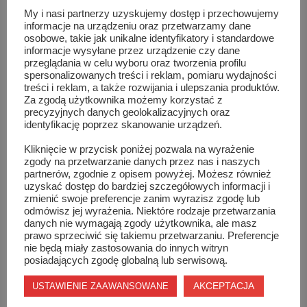
My i nasi partnerzy uzyskujemy dostęp i przechowujemy
Szydłowca, może ławka w parku Andrzeja
informacje na urządzeniu oraz przetwarzamy dane
Siewierskiego, a może jakiś inny sposób uhonorowania
osobowe, takie jak unikalne identyfikatory i standardowe
informacje wysyłane przez urządzenie czy dane
ich działalności i sukcesów. Mam wrażenie, że muzycznie
przeglądania w celu wyboru oraz tworzenia profilu
jeszcze długo nikt w Szydłowcu nie zbliży się do nich.
spersonalizowanych treści i reklam, pomiaru wydajności
treści i reklam, a także rozwijania i ulepszania produktów.
Za zgodą użytkownika możemy korzystać z
Takim pomnikiem pamięci Andrzeja Siewierskiego i Azylu
precyzyjnych danych geolokalizacyjnych oraz
P. jest właśnie „Rock na Zamku”, według mnie druga
identyfikację poprzez skanowanie urządzeń.
najważniejsza rozrywkowa impreza w Szydłowcu po
Kliknięcie w przycisk poniżej pozwala na wyrażenie
święcie miasta czyli szydłowieckich Zygmuntach. Apeluję
zgody na przetwarzanie danych przez nas i naszych
partnerów, zgodnie z opisem powyżej. Możesz również
do wszystkich ludzi, którzy są decyzyjni w temacie
uzyskać dostęp do bardziej szczegółowych informacji i
organizowania takich imprez. Nie pozwólcie, aby „Rock
zmienić swoje preferencje zanim wyrazisz zgodę lub
odmówisz jej wyrażenia. Niektóre rodzaje przetwarzania
na Zamku” kiedyś się skończył, organizujcie go każdego
danych nie wymagają zgody użytkownika, ale masz
roku, pomagajcie finansowo (oczywiście z każdą edycją
prawo sprzeciwić się takiemu przetwarzaniu. Preferencje
nie będą miały zastosowania do innych witryn
mocniej), bo naprawdę warto. Tego typu imprezy w
posiadających zgodę globalną lub serwisową.
Szydłowcu, który w regionie znany jest z tradycji
AKCEPTACJA
USTAWIENIE ZAAWANSOWANE
dobrego rock’n’rolla, są bardzo potrzebne.