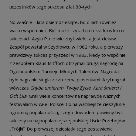
uczestników tego sukcesu z lat 80-tych.
No właśnie – lata osiemdziesiąte, bo o nich również
warto wspomnieć. Być może czyta ten tekst ktoś kto o
sukcesach Azylu P. nie wie zbyt wiele, a jest ciekaw.
Zespół powstał w Szydłowcu w 1982 roku, a pierwszy
prawdziwy sukces przyszedł w 1983, kiedy to wspólnie
z zespołem Klaus Mitffoch otrzymali drugą nagrodę na
Ogólnopolskim Turnieju Młodych Talentów. Nagrodą
było nagranie singla z czterema piosenkami. Azyl nagrał
wówczas
Chyba umieram, Twoje Życie, Kara śmierci i
Och Lila.
Grali wiele koncertów na naprawdę ważnych
festiwalach w całej Polsce. Co najważniejsze cieszyli się
ogromną popularnością, czego dowodem powinny być
sukcesy na najpopularniejszej polskiej Liście Przebojów
„Trójki”. Do pierwszej dziesiątki tego zestawienia