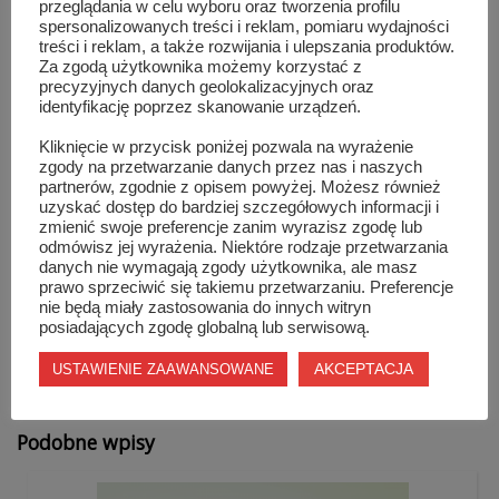
przeglądania w celu wyboru oraz tworzenia profilu
Kandydaci zakwalifikowani zostaną powiadomieni o
spersonalizowanych treści i reklam, pomiaru wydajności
treści i reklam, a także rozwijania i ulepszania produktów.
terminie rozmowy wstępnej. Oferty odrzucone zostaną
Za zgodą użytkownika możemy korzystać z
komisyjnie zniszczone, lub mogą być odebrane w
precyzyjnych danych geolokalizacyjnych oraz
identyfikację poprzez skanowanie urządzeń.
terminie do dnia 15 sierpnia 2012 roku w pok. Nr 11.
Dodatkowe informacje można uzyskać pod nr telefonu
Kliknięcie w przycisk poniżej pozwala na wyrażenie
zgody na przetwarzanie danych przez nas i naszych
48 617 86 36. Urząd Miejski w Szydłowcu w miesiącu
partnerów, zgodnie z opisem powyżej. Możesz również
poprzedzającym upublicznienie ogłoszenia o konkursie
uzyskać dostęp do bardziej szczegółowych informacji i
zmienić swoje preferencje zanim wyrazisz zgodę lub
nie posiadał co najmniej 6% wskaźnika zatrudnienia
odmówisz jej wyrażenia. Niektóre rodzaje przetwarzania
osób niepełnosprawnych, w rozumieniu przepisów o
danych nie wymagają zgody użytkownika, ale masz
prawo sprzeciwić się takiemu przetwarzaniu. Preferencje
rehabilitacji zawodowej i społecznej oraz zatrudnieniu
nie będą miały zastosowania do innych witryn
osób niepełnosprawnych.
posiadających zgodę globalną lub serwisową.
AKCEPTACJA
USTAWIENIE ZAAWANSOWANE
Podobne wpisy