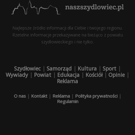
Najlepsze źródło informacji dla Ciebie i twojego regionu.
Rzetelne informacje przekazywane na bieżąco z powiatu
szydłowieckiego i nie tylko.
Szydłowiec
|
Samorząd
|
Kultura
|
Sport
|
Wywiady
|
Powiat
|
Edukacja
|
Kościół
|
Opinie
|
Reklama
O nas
|
Kontakt
|
Reklama
|
Polityka prywatności
|
Regulamin