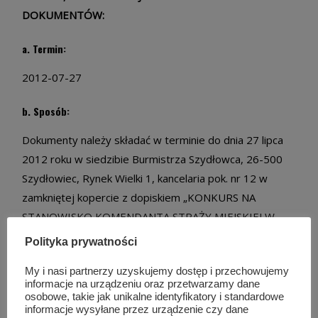
DOKUMENTÓW:
a. Termin:
2012-07-27
b. Sposób:
Dokumenty należy składać w terminie do dnia 27 lipca
2012 roku w siedzibie Burmistrza Szydłowca, 26-500
Szydłowiec, Rynek Wielki 1, kancelaria pok. nr 12 w
zamkniętej kopercie z dopiskiem „KONKURS NA
STANOWISKO KOMENDANTA STRAŻY MIEJSKIEJ W
SZYDŁOWCU”. Formularz zgłoszenia zawierający
Polityka prywatności
szczegółowe wymagania jest do pobrania poniżej.
My i nasi partnerzy uzyskujemy dostęp i przechowujemy
informacje na urządzeniu oraz przetwarzamy dane
c. Miejsce:
osobowe, takie jak unikalne identyfikatory i standardowe
informacje wysyłane przez urządzenie czy dane
Szydłowiec, Rynek Wielki 1.
INFORMACJE DODATKOWE: