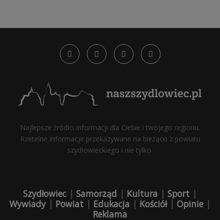
Najlepsze źródło informacji dla Ciebie i twojego regionu.
Rzetelne informacje przekazywane na bieżąco z powiatu
szydłowieckiego i nie tylko.
Szydłowiec
|
Samorząd
|
Kultura
|
Sport
|
Wywiady
|
Powiat
|
Edukacja
|
Kościół
|
Opinie
|
Reklama