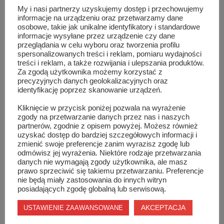
My i nasi partnerzy uzyskujemy dostęp i przechowujemy
informacje na urządzeniu oraz przetwarzamy dane
Kamil:
Tak, nie zdawałem sobie sprawy że przy takiej
osobowe, takie jak unikalne identyfikatory i standardowe
ilości koncertów głos może ulec takim podrażnieniom.
informacje wysyłane przez urządzenie czy dane
przeglądania w celu wyboru oraz tworzenia profilu
Doprowadziłem do tego, że wytworzyły się polipy,
spersonalizowanych treści i reklam, pomiaru wydajności
ponieważ jak się okazało śpiewałem zbyt siłowo, piłem
treści i reklam, a także rozwijania i ulepszania produktów.
Za zgodą użytkownika możemy korzystać z
zimne napoje itp. Na szczęście jest już po operacji i
precyzyjnych danych geolokalizacyjnych oraz
wszystko jest już ok.
identyfikację poprzez skanowanie urządzeń.
Kliknięcie w przycisk poniżej pozwala na wyrażenie
Jakich reakcji spodziewasz się po szydłowieckiej
zgody na przetwarzanie danych przez nas i naszych
partnerów, zgodnie z opisem powyżej. Możesz również
publiczności?
uzyskać dostęp do bardziej szczegółowych informacji i
zmienić swoje preferencje zanim wyrazisz zgodę lub
Kamil:
Mam nadzieję, że będzie się ludziom podobał mój
odmówisz jej wyrażenia. Niektóre rodzaje przetwarzania
danych nie wymagają zgody użytkownika, ale masz
występ, że pokochają muzykę reggae. Na pewno
prawo sprzeciwić się takiemu przetwarzaniu. Preferencje
niektórzy będą mieli z nią styczność po raz pierwszy,
nie będą miały zastosowania do innych witryn
posiadających zgodę globalną lub serwisową.
inni być może już są zagorzałymi fanami tej muzyki.
Mam nadzieję, że wytworzy się fajna energia i wszystko
AKCEPTACJA
USTAWIENIE ZAAWANSOWANE
będzie ok.