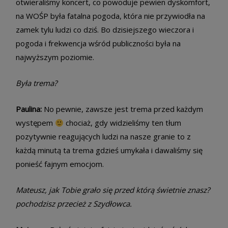
otwieraliśmy koncert, co powoduje pewien dyskomfort,
na WOŚP była fatalna pogoda, która nie przywiodła na
zamek tylu ludzi co dziś. Bo dzisiejszego wieczora i
pogoda i frekwencja wśród publiczności była na
najwyższym poziomie.
Była trema?
Paulina:
No pewnie, zawsze jest trema przed każdym
występem
chociaż, gdy widzieliśmy ten tłum
pozytywnie reagujących ludzi na nasze granie to z
każdą minutą ta trema gdzieś umykała i dawaliśmy się
ponieść fajnym emocjom.
Mateusz, jak Tobie grało się przed którą świetnie znasz?
pochodzisz przecież z Szydłowca.