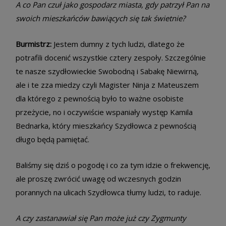
A co Pan czuł jako gospodarz miasta, gdy patrzył Pan na
swoich mieszkańców bawiących się tak świetnie?
Burmistrz:
Jestem dumny z tych ludzi, dlatego że
potrafili docenić wszystkie cztery zespoły. Szczególnie
te nasze szydłowieckie Swobodną i Sabakę Niewirną,
ale i te zza miedzy czyli Magister Ninja z Mateuszem
dla którego z pewnością było to ważne osobiste
przeżycie, no i oczywiście wspaniały występ Kamila
Bednarka, który mieszkańcy Szydłowca z pewnością
długo będą pamiętać.
Baliśmy się dziś o pogodę i co za tym idzie o frekwencję,
ale proszę zwrócić uwagę od wczesnych godzin
porannych na ulicach Szydłowca tłumy ludzi, to raduje.
A czy zastanawiał się Pan może już czy Zygmunty