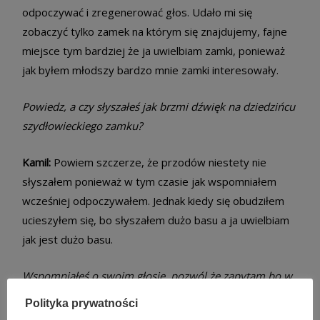
odpoczywać i zregenerować głos. Udało mi się
zobaczyć tylko zamek na którym się znajdujemy, fajne
miejsce tym bardziej że ja uwielbiam zamki, ponieważ
jak byłem młodszy bardzo mnie zamki interesowały.
Powiedz, a czy słyszałeś jak brzmi dźwięk na dziedzińcu
szydłowieckiego zamku?
Kamil:
Powiem szczerze, że przodów niestety nie
słyszałem ponieważ w tym czasie jak wspomniałem
wcześniej odpoczywałem. Jednak kiedy się obudziłem
ucieszyłem się, bo słyszałem dużo basu a ja uwielbiam
jak jest dużo basu.
Wspomniałeś o swoim głosie, pozwól że zapytam bo w
mediach dużo mówiło się o twoich problemach z
Polityka prywatności
głosem, jak to jest naprawdę? Twoje zaniedbanie?