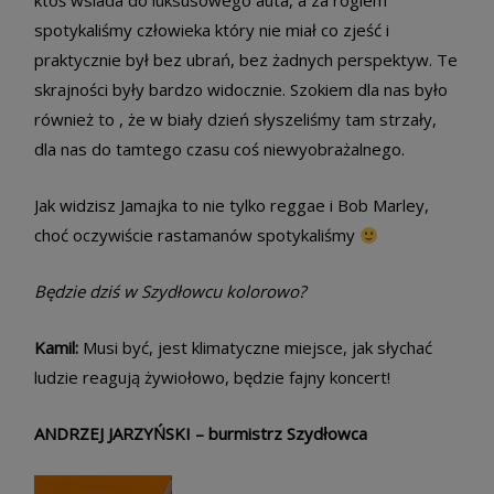
ktoś wsiada do luksusowego auta, a za rogiem
spotykaliśmy człowieka który nie miał co zjeść i
praktycznie był bez ubrań, bez żadnych perspektyw. Te
skrajności były bardzo widocznie. Szokiem dla nas było
również to , że w biały dzień słyszeliśmy tam strzały,
dla nas do tamtego czasu coś niewyobrażalnego.
Jak widzisz Jamajka to nie tylko reggae i Bob Marley,
choć oczywiście rastamanów spotykaliśmy
Będzie dziś w Szydłowcu kolorowo?
Kamil:
Musi być, jest klimatyczne miejsce, jak słychać
ludzie reagują żywiołowo, będzie fajny koncert!
ANDRZEJ JARZYŃSKI – burmistrz Szydłowca