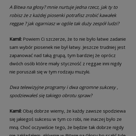
A Bitwa na głosy? mnie nurtuje jedna rzecz, jak ty to
robisz że z każdej piosenki potrafisz zrobić kawałek
reggae ? jak ogarniasz w ogóle tak duży zespół ludzi?
Kamil:
Powiem Ci szczerze, że to nie było łatwe zadanie
sam wybór piosenek nie był łatwy. Jeszcze trudniej jest
zapanować nad taką grupą, tym bardziej że oprócz
dwóch osób które miały styczność z reggae inni nigdy
nie poruszali się w tym rodzaju muzyki.
Dwa telewizyjne programy i dwa ogromne sukcesy ,
spodziewałeś się takiego obrotu spraw?
Kamil:
Obaj dobrze wiemy, że każdy zawsze spodziewa
się jakiegoś sukcesu w tym co robi, nie inaczej było ze
mną. Choć oczywiście tego, że będzie tak dobrze nigdy
nie zakładałem, głównie w Bitwie na Głosy bo scalić tyle